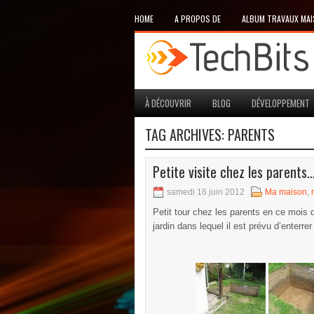
HOME
A PROPOS DE
ALBUM TRAVAUX MA
À DÉCOUVRIR
BLOG
DÉVELOPPEMENT
TAG ARCHIVES:
PARENTS
Petite visite chez les parents
samedi 16 juin 2012
Ma maison
,
Petit tour chez les parents en ce mois 
jardin dans lequel il est prévu d’enterre