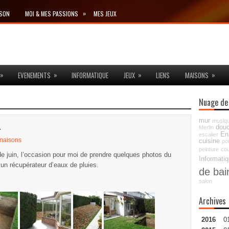
»
ISON
MOI & MES PASSIONS
MES JEUX
»
»
»
»
EVENEMENTS
INFORMATIQUE
JEUX
LIENS
MAISONS
Nuage de
mur
…
musiq
dou
Merlin
En
escalier
maisons
cuisine
po
peinture
cou
de juin, l’occasion pour moi de prendre quelques photos du
Informati
r un récupérateur d’eaux de pluies.
de bai
salon
Archives
2016
0