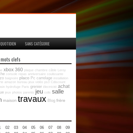
QUOTIDIEN
SANS CATÉGORIE
 mots clefs
xbox 360
ue
plaque
chambre
câble
Leroy
che
console
repas
anniversaire
coulissante
placo
zo
Pc
carrelage
baignoire
installation
rte
amazon
bureau
jeux vidéo
ps3
Cdiscount
achat
grenier
sin
hydrofuge
Paris
électricité
jeu
salle
que
jeux
photos
parents
colis
travaux
n
maison
frère
Blog
1
02
03
04
05
06
07
08
09
10
11
12