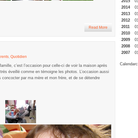
2015
0
2014
0
2013
0
2012
0
2011
0
Read More
2010
0
2009
0
2008
0
2007
0
rents
,
Quotidien
Calendarc
famille, c’est l’occasion pour celle-ci de voir la maison après
 très éveillé comme en témoigne les photos. L’occasion aussi
 concocter par ma mère et mon frère, et de se détendre