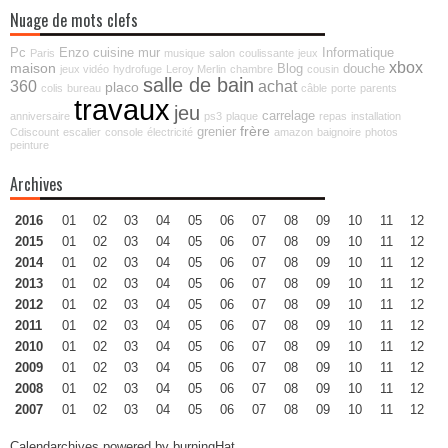
Nuage de mots clefs
Pc
Enzo
cuisine
mur
Informatique
Paris
musique
salon
coulissante
jeux
xbox
maison
Blog
douche
jeux vidéo
hydrofuge
Leroy Merlin
chambre
cousin
salle de bain
360
achat
placo
colis
bureau
câble
porte
parents
travaux
jeu
carrelage
anniversaire
ps3
plaque
repas
installation
frère
grenier
Cdiscount
escalier
console
électricité
amazon
baignoire
photos
peinture
Archives
2016
01
02
03
04
05
06
07
08
09
10
11
12
2015
01
02
03
04
05
06
07
08
09
10
11
12
2014
01
02
03
04
05
06
07
08
09
10
11
12
2013
01
02
03
04
05
06
07
08
09
10
11
12
2012
01
02
03
04
05
06
07
08
09
10
11
12
2011
01
02
03
04
05
06
07
08
09
10
11
12
2010
01
02
03
04
05
06
07
08
09
10
11
12
2009
01
02
03
04
05
06
07
08
09
10
11
12
2008
01
02
03
04
05
06
07
08
09
10
11
12
2007
01
02
03
04
05
06
07
08
09
10
11
12
Calendarchives powered by
burningHat