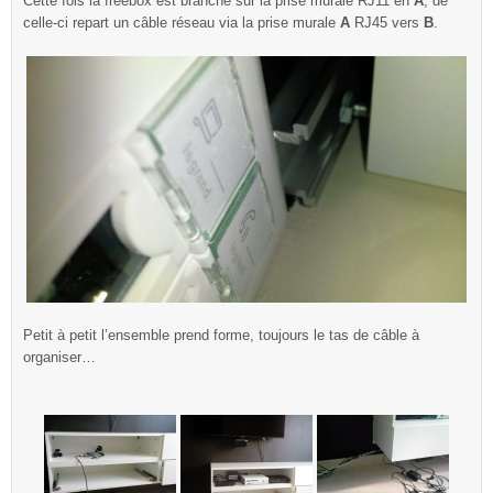
Cette fois la freebox est branché sur la prise murale RJ11 en
A
, de
celle-ci repart un câble réseau via la prise murale
A
RJ45 vers
B
.
Petit à petit l’ensemble prend forme, toujours le tas de câble à
organiser…