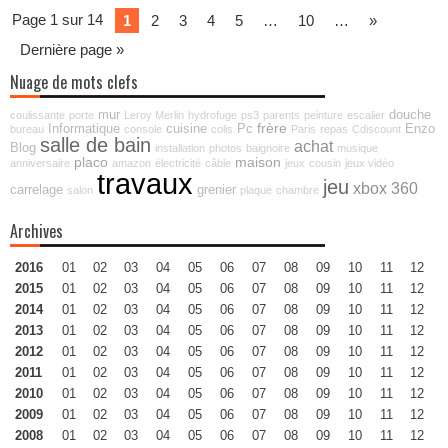
Page 1 sur 14
1
2
3
4
5
…
10
…
»
Dernière page »
Nuage de mots clefs
mur
douche
coulissante
porte
Leroy Merlin
hydrofuge
ps3
parents
peinture
escalier
frère
Informatique
cuisine
Pc
Enzo
bureau
console
colis
Paris
repas
Cdiscount
salle de bain
achat
Blog
installation
photos
baignoire
musique
placo
maison
anniversaire
amazon
électricité
câble
jeux
cousin
jeux vidéo
travaux
jeu
xbox 360
carrelage
grenier
salon
plaque
chambre
Archives
2016
01
02
03
04
05
06
07
08
09
10
11
12
2015
01
02
03
04
05
06
07
08
09
10
11
12
2014
01
02
03
04
05
06
07
08
09
10
11
12
2013
01
02
03
04
05
06
07
08
09
10
11
12
2012
01
02
03
04
05
06
07
08
09
10
11
12
2011
01
02
03
04
05
06
07
08
09
10
11
12
2010
01
02
03
04
05
06
07
08
09
10
11
12
2009
01
02
03
04
05
06
07
08
09
10
11
12
2008
01
02
03
04
05
06
07
08
09
10
11
12