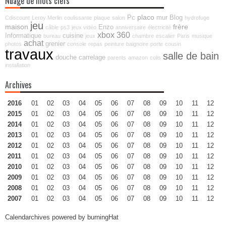
Nuage de mots clefs
placo
Pc
mur
Blog
Cdiscount
Leroy Merlin
coulissante
plaque
salon
hydrofuge
jeu
maison
frère
Enzo
câble
ps3
jeux vidéo
anniversaire
électricité
xbox 360
Informatique
cuisine
bureau
jeux
chambre
escalier
Paris
musique
achat
grenier
photos
console
repas
peinture
baignoire
porte
cousin
travaux
salle de bain
douche
carrelage
parents
amazon
colis
installation
Archives
2016
01
02
03
04
05
06
07
08
09
10
11
12
2015
01
02
03
04
05
06
07
08
09
10
11
12
2014
01
02
03
04
05
06
07
08
09
10
11
12
2013
01
02
03
04
05
06
07
08
09
10
11
12
2012
01
02
03
04
05
06
07
08
09
10
11
12
2011
01
02
03
04
05
06
07
08
09
10
11
12
2010
01
02
03
04
05
06
07
08
09
10
11
12
2009
01
02
03
04
05
06
07
08
09
10
11
12
2008
01
02
03
04
05
06
07
08
09
10
11
12
2007
01
02
03
04
05
06
07
08
09
10
11
12
Calendarchives powered by
burningHat