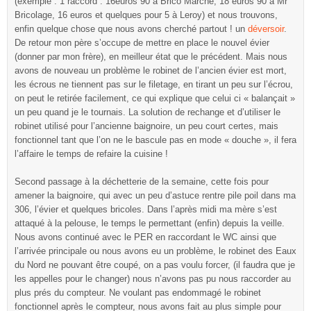
(exemple : 1 raccord : 16euros 90 à Brico Marché, 18 euros 90 à Mr
Bricolage, 16 euros et quelques pour 5 à Leroy) et nous trouvons,
enfin quelque chose que nous avons cherché partout ! un
déversoir
.
De retour mon père s’occupe de mettre en place le nouvel évier
(donner par mon frère), en meilleur état que le précédent. Mais nous
avons de nouveau un problème le robinet de l’ancien évier est mort,
les écrous ne tiennent pas sur le filetage, en tirant un peu sur l’écrou,
on peut le retirée facilement, ce qui explique que celui ci « balançait »
un peu quand je le tournais. La solution de rechange et d’utiliser le
robinet utilisé pour l’ancienne baignoire, un peu court certes, mais
fonctionnel tant que l’on ne le bascule pas en mode « douche », il fera
l’affaire le temps de refaire la cuisine !
Second passage à la déchetterie de la semaine, cette fois pour
amener la baignoire, qui avec un peu d’astuce rentre pile poil dans ma
306, l’évier et quelques bricoles. Dans l’après midi ma mère s’est
attaqué à la pelouse, le temps le permettant (enfin) depuis la veille.
Nous avons continué avec le PER en raccordant le WC ainsi que
l’arrivée principale ou nous avons eu un problème, le robinet des Eaux
du Nord ne pouvant être coupé, on a pas voulu forcer, (il faudra que je
les appelles pour le changer) nous n’avons pas pu nous raccorder au
plus prés du compteur. Ne voulant pas endommagé le robinet
fonctionnel après le compteur, nous avons fait au plus simple pour