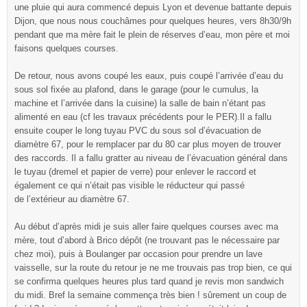
une pluie qui aura commencé depuis Lyon et devenue battante depuis
Dijon, que nous nous couchâmes pour quelques heures, vers 8h30/9h
pendant que ma mère fait le plein de réserves d’eau, mon père et moi
faisons quelques courses.
De retour, nous avons coupé les eaux, puis coupé l’arrivée d’eau du
sous sol fixée au plafond, dans le garage (pour le cumulus, la
machine et l’arrivée dans la cuisine) la salle de bain n’étant pas
alimenté en eau (cf les travaux précédents pour le PER).Il a fallu
ensuite couper le long tuyau PVC du sous sol d’évacuation de
diamètre 67, pour le remplacer par du 80 car plus moyen de trouver
des raccords. Il a fallu gratter au niveau de l’évacuation général dans
le tuyau (dremel et papier de verre) pour enlever le raccord et
également ce qui n’était pas visible le réducteur qui passé
de l’extérieur au diamètre 67.
Au début d’après midi je suis aller faire quelques courses avec ma
mère, tout d’abord à Brico dépôt (ne trouvant pas le nécessaire par
chez moi), puis à Boulanger par occasion pour prendre un lave
vaisselle, sur la route du retour je ne me trouvais pas trop bien, ce qui
se confirma quelques heures plus tard quand je revis mon sandwich
du midi. Bref la semaine commença très bien ! sûrement un coup de