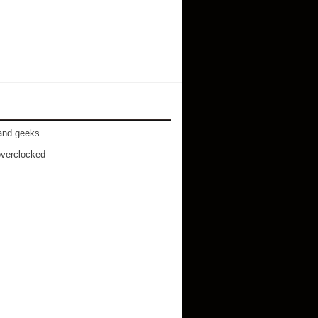
and geeks
verclocked