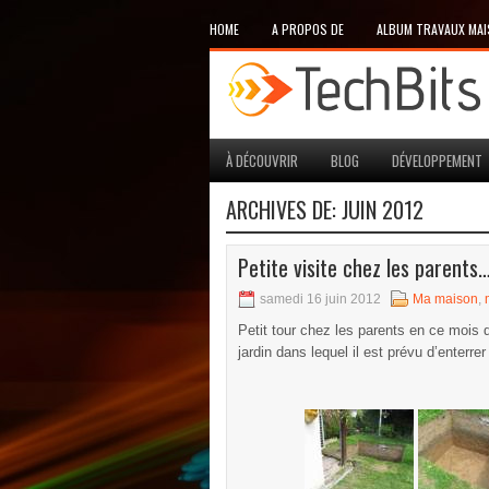
HOME
A PROPOS DE
ALBUM TRAVAUX MA
À DÉCOUVRIR
BLOG
DÉVELOPPEMENT
ARCHIVES DE:
JUIN 2012
Petite visite chez les parents
samedi 16 juin 2012
Ma maison
,
Petit tour chez les parents en ce mois 
jardin dans lequel il est prévu d’enterre