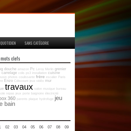
QUOTIDIEN
SANS CATÉGORIE
 mots clefs
og
douche
Pc
grenier
amazon
Leroy Merlin
carrelage
cuisine
e
colis
ps3
installation
frère
ousin
photos
coulissante
escalier
Paris
Enzo
mur
ure
Cdiscount
jeux vidéo
travaux
que
salon
musique
bureau
sole
repas
jeux
porte
baignoire
électricité
jeu
box 360
parents
plaque
hydrofuge
de bain
1
02
03
04
05
06
07
08
09
10
11
12