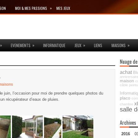
»
ISON
MOI & MES PASSIONS
MES JEUX
»
»
»
»
EVENEMENTS
INFORMATIQUE
JEUX
LIENS
MAISONS
Nuage de
achat
Bl
…
anniversair
maison
c
maisons
câble
peint
de juin, l’occasion pour moi de prendre quelques photos du
Informati
placo
con
r un récupérateur d’eaux de pluies.
x
chambre
salle 
Archives
2016
0