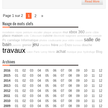
Read More
Page 1 sur 2
1
2
»
Nuage de mots clefs
xbox 360
mur
installation
repas
peinture
escalier
plaque
amazon
porte
câble
placo
maison
cuisine
colis
Cdiscount
électricité
baignoire
anniversaire
console
salle de
Pc
carrelage
Informatique
photos
coulissante
jeux vidéo
cousin
bain
jeu
frère
grenier
Enzo
douche
parents
chambre
ps3
bureau
travaux
achat
Blog
salon
Paris
Leroy Merlin
musique
jeux
hydrofuge
Archives
2016
01
02
03
04
05
06
07
08
09
10
11
12
2015
01
02
03
04
05
06
07
08
09
10
11
12
2014
01
02
03
04
05
06
07
08
09
10
11
12
2013
01
02
03
04
05
06
07
08
09
10
11
12
2012
01
02
03
04
05
06
07
08
09
10
11
12
2011
01
02
03
04
05
06
07
08
09
10
11
12
2010
01
02
03
04
05
06
07
08
09
10
11
12
2009
01
02
03
04
05
06
07
08
09
10
11
12