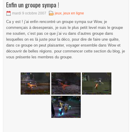
Enfin un groupe sympa !
mardi 9 octobre 2007
jeux
,
jeux en ligne
Ca y est ! j’ai enfin rencontré un groupe sympa sur Wow, je
commençais à desesperais, je suis le plus petit level mais le groupe
me soutien, c’est pas ce que j’ai vu dans d’autres groupe dans
lesquelles on es là juste pour la déco, pour dire de faire une quête,
dans ce groupe on peut plaisanter, voyager ensemble dans Wow et
découvrir de belles régions. pour commencer cette section du blog, je
vous présente les membres du groupe.