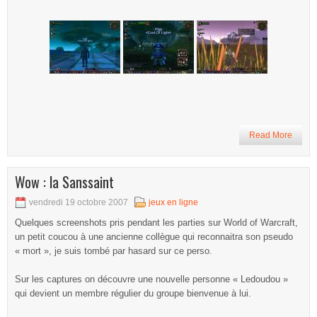
Read More
Wow : la Sanssaint
vendredi 19 octobre 2007
jeux en ligne
Quelques screenshots pris pendant les parties sur World of Warcraft,
un petit coucou à une ancienne collègue qui reconnaitra son pseudo
« mort », je suis tombé par hasard sur ce perso.
Sur les captures on découvre une nouvelle personne « Ledoudou »
qui devient un membre régulier du groupe bienvenue à lui.