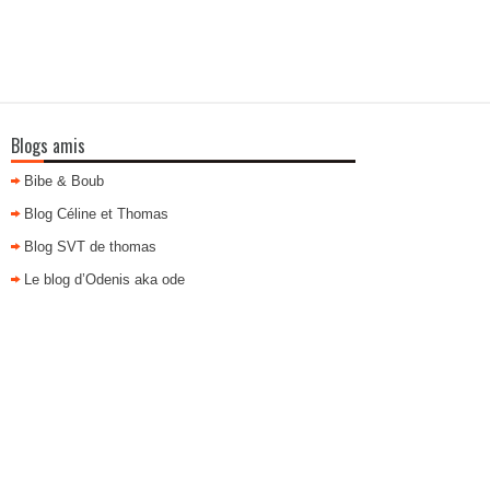
Blogs amis
Bibe & Boub
Blog Céline et Thomas
Blog SVT de thomas
Le blog d’Odenis aka ode