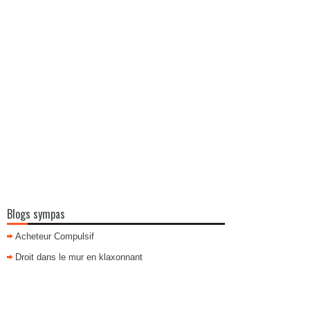
Blogs sympas
Acheteur Compulsif
Droit dans le mur en klaxonnant