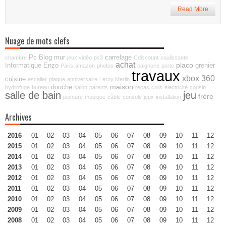
Read More
Nuage de mots clefs
Pc
Blog
mur
carrelage
chambre
jeux vidéo
ps3
Cdiscount
coulissante
achat
placo
Informatique
Enzo
grenier
Paris
amazon
photos
baignoire
porte
travaux
xbox 360
cuisine
escalier
plaque
anniversaire
Leroy Merlin
maison
douche
hydrofuge
bureau
salon
parents
repas
colis
électricité
cousin
salle de bain
jeu
frère
peinture
musique
câble
console
jeux
installation
Archives
2016
01
02
03
04
05
06
07
08
09
10
11
12
2015
01
02
03
04
05
06
07
08
09
10
11
12
2014
01
02
03
04
05
06
07
08
09
10
11
12
2013
01
02
03
04
05
06
07
08
09
10
11
12
2012
01
02
03
04
05
06
07
08
09
10
11
12
2011
01
02
03
04
05
06
07
08
09
10
11
12
2010
01
02
03
04
05
06
07
08
09
10
11
12
2009
01
02
03
04
05
06
07
08
09
10
11
12
2008
01
02
03
04
05
06
07
08
09
10
11
12