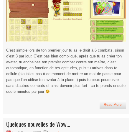
C’est simple lors de ton premier jour tu as le droit à 6 combats, sinon
c’est 3 par jour. C’est pas bien compliqué, après que tu as créer ton
avatar, tu enchaines ton premier combat contre ton maître, c’est
automatique, en fonction de tes aptitudes, puis tu arrives dans ta
cellule (n’oublies pas à ce moment de mettre un mot de passe pour
pas que l’on utilise ton avatar à ta place !) puis tu peux poursuivre
dans d’autres combats et ainsi devenir plus fort ! ca te prends ensuite
que 5 minutes par jour
Read More
Quelques nouvelles de Wow…