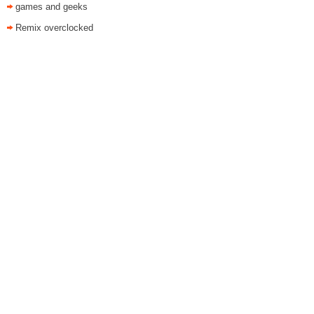
games and geeks
Remix overclocked