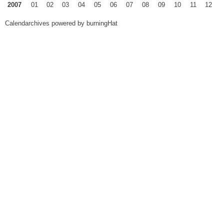
2007
01
02
03
04
05
06
07
08
09
10
11
12
Calendarchives powered by
burningHat