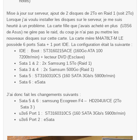
notes)
Mise à jour sur serveur, ajout de 2 disques de 2To en Raid 1 (soit 2To)
Lorsque j’ai voulu installer les disques sur le serveur, je me suis
heurté à un problème. La carte fille que j’avais acheté en plus (U3S6
de Asus) ne gère pas le raid, du coup je n’ai pas pu mettre les
nouveaux disques sur cette carte. La carte mère M4A78LT-M LE
possède 6 ports Sata + 1 port IDE. La configuration était la suivante :
IDE : Boot : ST3160215ACE (160Go ATA 100
7200tr/min) + lecteur DVD (Esclave)
Sata 1 & 2 : 2x Samsung 1.5To (Raid 1)
Sata 3 & 4 : 2x Samsum 500Go (Raid 1)
Sata 5 : ST3160310CS (160 SATA 3Gb/s 5900tr/min)
Sata 6 : eSata
J’ai donc fait les changements suivants :
Sata 5 & 6 : samsung Ecogreen F4 – HD204UI/CE (2To
Sata 3 )
u3s6 Port 1 : ST3160310CS (160 SATA 3Gb/s 5900tr/min)
u3s6 Port 2 : eSata