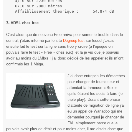
4/10 sur 2230 mètres

6/10 sur 2080 mètres

Affaiblissement théorique :	 54.874 dB
3- ADSL chez free
C’est alors que de nouveau Free arriva pour semer le trouble dans le
central, j’étais informé par le site
DegroupTest
sur lequel j’avais
ensuite fait le test sur la ligne sans trop y croire (à l’époque on
pouvais faire le test « Free » chez eux) et là je vis que je pouvais
avoir au moins du 1Mb/s ! j’ai donc décidé de les appeler et ils m’ont
confirmés les 1 Méga.
J’ai donc entrepris les démarches
pour changer de fournisseur et
attendait la fameuse « Box »
qu’ils étaient les seuls à faire (le
triple play). Durant cette phase
d’attente de migration de ligne j’ai
eu un appel de Wanadoo qui me
demander pourquoi je changer de
FAI, simplement parce que je
pouvais avoir plus de débit et pour moins cher, il me disais donc que