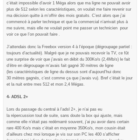
c’était impossible d’avoir 1 Méga alors que ma ligne ne pouvait avoir
plus de 512 selon les caractéristiques, on voulait me faire revenir sur
ma décision quitte à m’offrir des mois gratuits. C’est alors que j’ai
commencé à parler technique et que la commercial n’arrivait plus à
me suivre, mais elle ne voulait point me passer un technicien pour
voir ce que l’on pouvait faire .
J’attendais donc la Freebox version 4 à l’époque (dégroupage partiel :
toujours d’actualité). Malgré que je ne pouvais recevoir la TV, ce fût
une surprise de voir que j’avais en débit du 300Ko/s (2,4Mb/s) le fait
d’être en dégroupage m’avais fait gagné 30 mètres de ligne
(les caractéristiques de ligne du dessus sont d’aujourd’hui donc
30 mètres gagnés, c’est comme ça que j’avais vu). Bref c’était le jour
et la nuit entre mes 512 et mon 2,4 Mégas.
4- ADSL 2+
Lors du passage du central à l’adsl 2+, je n’ai pas eu
la répercussion tout de suite, sans doute la box qui ajuste, mais
comme elle n’était pas redémarré souvent, j’ai pu avoir dans certain
rare 400 Ko/s mais c’était en moyenne 350Ko/s, mon cousin était
d’ailleurs chez moi lorsque je vis sur son PC les 400 s’afficher