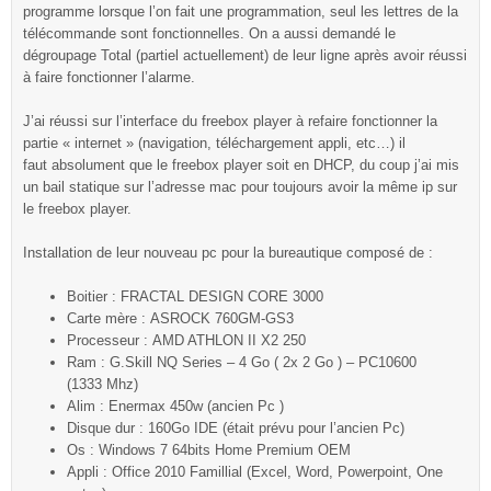
programme lorsque l’on fait une programmation, seul les lettres de la
télécommande sont fonctionnelles. On a aussi demandé le
dégroupage Total (partiel actuellement) de leur ligne après avoir réussi
à faire fonctionner l’alarme.
J’ai réussi sur l’interface du freebox player à refaire fonctionner la
partie « internet » (navigation, téléchargement appli, etc…) il
faut absolument que le freebox player soit en DHCP, du coup j’ai mis
un bail statique sur l’adresse mac pour toujours avoir la même ip sur
le freebox player.
Installation de leur nouveau pc pour la bureautique composé de :
Boitier : FRACTAL DESIGN CORE 3000
Carte mère : ASROCK 760GM-GS3
Processeur : AMD ATHLON II X2 250
Ram : G.Skill NQ Series – 4 Go ( 2x 2 Go ) – PC10600
(1333 Mhz)
Alim : Enermax 450w (ancien Pc )
Disque dur : 160Go IDE (était prévu pour l’ancien Pc)
Os : Windows 7 64bits Home Premium OEM
Appli : Office 2010 Famillial (Excel, Word, Powerpoint, One