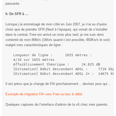
passante.
6- De SFR à …
Lorsque j’ai emménagé de mon côté en Juin 2007, je n’ai eu d’autre
choix que de prendre SFR (Neuf à l’époque), qui venait de s’installer
dans le central, Free est arrivé un mois plus tard, je me suis donc
contenté de mon 8Mb/s (1Mo/s quand c’est possible, 850Ko/s le soir)
malgré mes caractéristiques de ligne :
Longueur de ligne :	 1655 mètres :

4/10 sur 1655 mètres

Affaiblissement théorique :	 24.825 dB

[Estimation] Débit descendant ADSL :	 7716 kbps (965 ko/s)

[Estimation] Débit descend
Il est prévu que je change de FAI prochainement… devinez pour qui…
Exemple de migration FAI vers Free ou box & débit
Quelques captures de l’interface d’admin de la v6 chez mes parents.