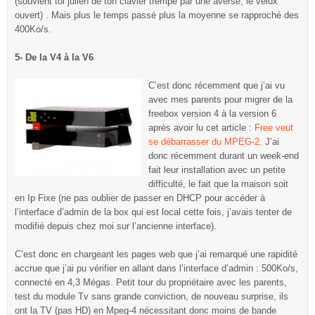
(souvient toi julien de ton clavier trempé par une averse, le velux
ouvert) . Mais plus le temps passé plus la moyenne se rapproché des
400Ko/s.
5- De la V4 à la V6
C’est donc récemment que j’ai vu
avec mes parents pour migrer de la
freebox version 4 à la version 6
après avoir lu cet article :
Free veut
se débarrasser du MPEG-2
. J’ai
donc récemment durant un week-end
fait leur installation avec un petite
difficulté, le fait que la maison soit
en Ip Fixe (ne pas oublier de passer en DHCP pour accéder à
l’interface d’admin de la box qui est local cette fois, j’avais tenter de
modifié depuis chez moi sur l’ancienne interface).
C’est donc en chargeant les pages web que j’ai remarqué une rapidité
accrue que j’ai pu vérifier en allant dans l’interface d’admin : 500Ko/s,
connecté en 4,3 Mégas. Petit tour du propriétaire avec les parents,
test du module Tv sans grande conviction, de nouveau surprise, ils
ont la TV (pas HD) en Mpeg-4 nécessitant donc moins de bande