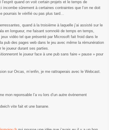
 l’esprit quand on voit certain projets et le temps de
ci incombe sûrement à certaines contraintes que l’on ne doit
Je pourrais le vérifié ou pas plus tard…
erressantes, quand à la troisième à laquelle j’ai assisté sur le
étala en longueur, me faisant somnolé de temps en temps,
jeux vidéo tel que présenté par Microsoft fait froid dans le
de la pub des pages web dans le jeu avec même la rémunération
r le joueur durant ses parties.
tionneront le joueur face à une pub sans faire « pause » pour
ssion sur Orcas, m’enfin, je me rattraperais avec le Webcast.
 mon reponsable l’a vu lors d’un autre événement
dwich vite fait et une banane.
ismoiou.fr
qui pousse une idée que j’avais eu il y a un bon