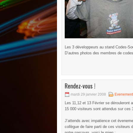
Les 3 développeurs au stand Codes-Sou
D’autres photos des membres de codes
Rendez-vous !
mardi 29 janvier 2008
Evenement
Les 11,12 et 13 Février se dérouleront
15 000 visiteurs sont attendus sur ces 
J’attends avec impatience cet éveneme
collègue de faire parti de ces visiteurs
notre parcours, voici le mien :