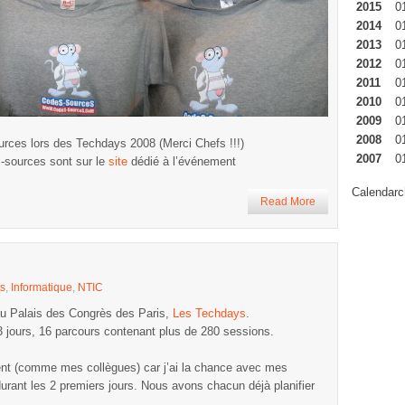
2015
0
2014
0
2013
0
2012
0
2011
0
2010
0
2009
0
2008
0
rces lors des Techdays 2008 (Merci Chefs !!!)
2007
0
-sources sont sur le
site
dédié à l’événement
Calendarc
Read More
s
,
Informatique
,
NTIC
 au Palais des Congrès des Paris,
Les Techdays
.
3 jours, 16 parcours contenant plus de 280 sessions.
nt (comme mes collègues) car j’ai la chance avec mes
 durant les 2 premiers jours. Nous avons chacun déjà planifier