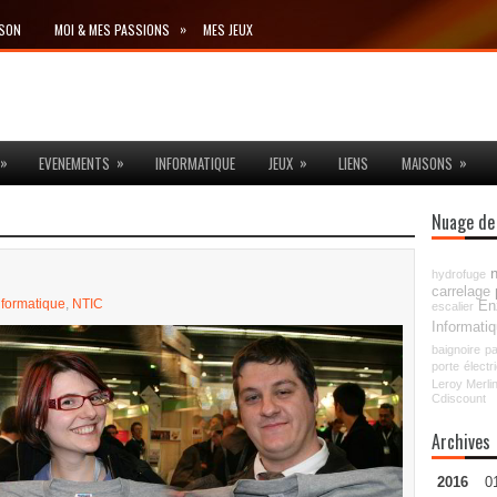
»
ISON
MOI & MES PASSIONS
MES JEUX
»
»
»
»
EVENEMENTS
INFORMATIQUE
JEUX
LIENS
MAISONS
Nuage de
hydrofuge
carrelage
nformatique
,
NTIC
En
escalier
Informati
baignoire
pa
porte
électri
Leroy Merli
Cdiscount
Archives
2016
0