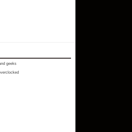
and geeks
verclocked