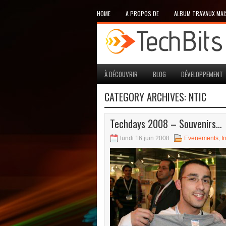
HOME
A PROPOS DE
ALBUM TRAVAUX MA
À DÉCOUVRIR
BLOG
DÉVELOPPEMENT
CATEGORY ARCHIVES:
NTIC
Techdays 2008 – Souvenirs…
lundi 16 juin 2008
Evenements
,
I