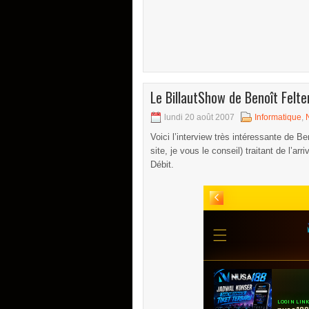
Le BillautShow de Benoît Felten
lundi 20 août 2007
Informatique
,
Voici l’interview très intéressante de B
site, je vous le conseil) traitant de l’ar
Débit.