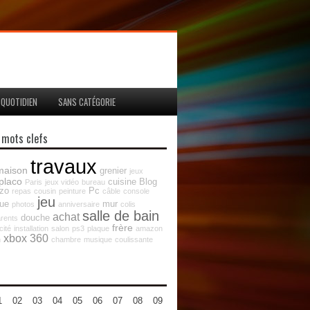
QUOTIDIEN
SANS CATÉGORIE
 mots clefs
travaux
maison
grenier
jeux
placo
cuisine
Blog
Paris
jeux vidéo
bureau
zo
Pc
repas
cousin
peinture
câble
console
jeu
que
mur
photos
anniversaire
colis
salle de bain
achat
douche
rents
frère
cité
installation
salon
ps3
plaque
amazon
xbox 360
n
chambre
musique
coulissante
1
02
03
04
05
06
07
08
09
10
11
12