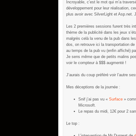
Incroyable, c’est le mot qui m’a traversé
développement pour leur réalisation, ce
plus avoir avec SilverLight et Asp.net. 
Les 2 premières sessions furent très int
thème de la publicité dans les jeux s’
malgrès celà la venu de la pub dans les 
dos, on retrouve ici la transportation 
au temps de la pub vu (enfin affiché) pa
Je sens même que de petits malins posi
voir le compteur à $$$ augmenté !
J’aurais du coup préféré voir l’autre se
Mes déceptions de la journée :
Snif j’ai pas vu «
Surface
» comme
Microsoft.
Le repas du midi, 12€ pour 2 san
Le top :
L’intervention de Mr Durgeat de
d