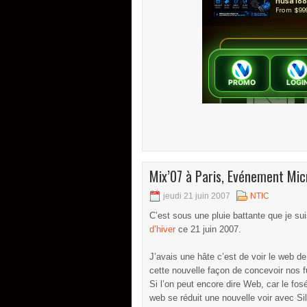
Mix’07 à Paris, Evénement Mic
jeudi 21 juin 2007
NTIC
C’est sous une pluie battante que je s
d’hiver
ce 21 juin 2007.
J’avais une hâte c’est de voir le web de
cette nouvelle façon de concevoir nos f
Si l’on peut encore dire Web, car le fos
web se réduit une nouvelle voir avec Sil