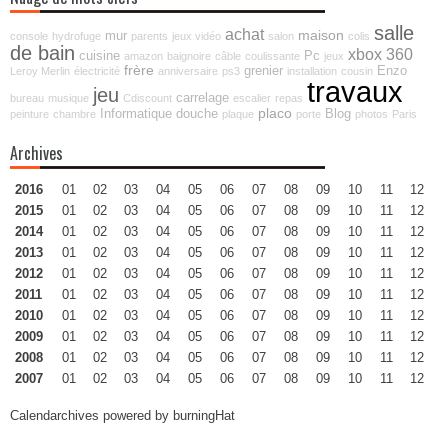
salle
achat
maison
mur
console
hydrofuge
parents
jeux vidéo
salon
colis
de bain
xbox 360
cuisine
Pc
amazon
baignoire
câble
coulissante
jeux
frère
grenier
Enzo
Leroy Merlin
électricité
anniversaire
ps3
installation
cousin
travaux
jeu
carrelage
bureau
musique
Cdiscount
escalier
repas
placo
Informatique
douche
Blog
peinture
chambre
plaque
porte
photos
Paris
Archives
2016
01
02
03
04
05
06
07
08
09
10
11
12
2015
01
02
03
04
05
06
07
08
09
10
11
12
2014
01
02
03
04
05
06
07
08
09
10
11
12
2013
01
02
03
04
05
06
07
08
09
10
11
12
2012
01
02
03
04
05
06
07
08
09
10
11
12
2011
01
02
03
04
05
06
07
08
09
10
11
12
2010
01
02
03
04
05
06
07
08
09
10
11
12
2009
01
02
03
04
05
06
07
08
09
10
11
12
2008
01
02
03
04
05
06
07
08
09
10
11
12
2007
01
02
03
04
05
06
07
08
09
10
11
12
Calendarchives powered by
burningHat