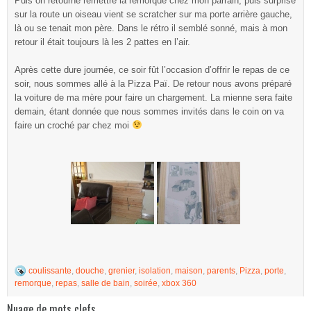
Puis on retourne remettre la remorque chez mon parrain, puis surprise
sur la route un oiseau vient se scratcher sur ma porte arrière gauche,
là ou se tenait mon père. Dans le rétro il semblé sonné, mais à mon
retour il était toujours là les 2 pattes en l’air.
Après cette dure journée, ce soir fût l’occasion d’offrir le repas de ce
soir, nous sommes allé à la Pizza Paï. De retour nous avons préparé
la voiture de ma mère pour faire un chargement. La mienne sera faite
demain, étant donnée que nous sommes invités dans le coin on va
faire un croché par chez moi
coulissante
,
douche
,
grenier
,
isolation
,
maison
,
parents
,
Pizza
,
porte
,
remorque
,
repas
,
salle de bain
,
soirée
,
xbox 360
Nuage de mots clefs