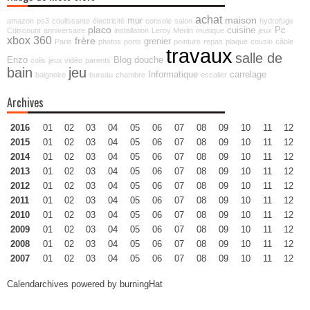
achat
maison
mur
amazon
ps3
coulissante
électricité
console
salon
hydrofuge
placo
cuisine
Pc
Cdiscount
anniversaire
installation
Leroy Merlin
musique
jeux
xbox 360
frère
grenier
Paris
photos
porte
peinture
repas
plaque
cousin
câble
travaux
salle de
Enzo
Blog
douche
colis
jeux vidéo
parents
bain
jeu
Informatique
carrelage
baignoire
bureau
chambre
escalier
Archives
2016
01
02
03
04
05
06
07
08
09
10
11
12
2015
01
02
03
04
05
06
07
08
09
10
11
12
2014
01
02
03
04
05
06
07
08
09
10
11
12
2013
01
02
03
04
05
06
07
08
09
10
11
12
2012
01
02
03
04
05
06
07
08
09
10
11
12
2011
01
02
03
04
05
06
07
08
09
10
11
12
2010
01
02
03
04
05
06
07
08
09
10
11
12
2009
01
02
03
04
05
06
07
08
09
10
11
12
2008
01
02
03
04
05
06
07
08
09
10
11
12
2007
01
02
03
04
05
06
07
08
09
10
11
12
Calendarchives powered by
burningHat