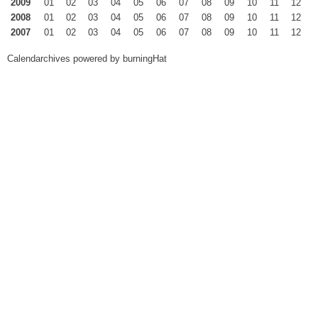
2009
01
02
03
04
05
06
07
08
09
10
11
12
2008
01
02
03
04
05
06
07
08
09
10
11
12
2007
01
02
03
04
05
06
07
08
09
10
11
12
Calendarchives powered by
burningHat