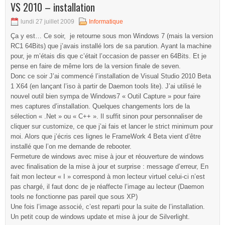
VS 2010 – installation
lundi 27 juillet 2009
Informatique
Ça y est… Ce soir, je retourne sous mon Windows 7 (mais la version
RC1 64Bits) que j’avais installé lors de sa parution. Ayant la machine
pour, je m’étais dis que c’était l’occasion de passer en 64Bits. Et je
pense en faire de même lors de la version finale de seven.
Donc ce soir J’ai commencé l’installation de Visual Studio 2010 Beta
1 X64 (en lançant l’iso à partir de Daemon tools lite). J’ai utilisé le
nouvel outil bien sympa de Windows7 « Outil Capture » pour faire
mes captures d’installation. Quelques changements lors de la
sélection « .Net » ou « C++ ». Il suffit sinon pour personnaliser de
cliquer sur customize, ce que j’ai fais et lancer le strict minimum pour
moi. Alors que j’écris ces lignes le FrameWork 4 Beta vient d’être
installé que l’on me demande de rebooter.
Fermeture de windows avec mise à jour et réouverture de windows
avec finalisation de la mise à jour et surprise : message d’erreur, En
fait mon lecteur « I » correspond à mon lecteur virtuel celui-ci n’est
pas chargé, il faut donc de je réaffecte l’image au lecteur (Daemon
tools ne fonctionne pas pareil que sous XP)
Une fois l’image associé, c’est reparti pour la suite de l’installation.
Un petit coup de windows update et mise à jour de Silverlight.