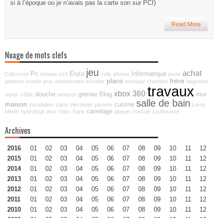
si à l’époque ou je n’avais pas la carte son sur PCI)
Read More
Nuage de mots clefs
jeu
achat
Pc
Enzo
Informatique
Cdiscount
bureau
ps3
colis
photos
porte
placo
frère
peinture
cousin
jeux
anniversaire
escalier
musique
chambre
baignoire
travaux
xbox 360
douche
grenier
Blog
mur
repas
câble
amazon
salle de bain
maison
cuisine
installation
salon
électricité
parents
Leroy
carrelage
Merlin
hydrofuge
jeux vidéo
Paris
plaque
console
coulissante
Archives
2016
01
02
03
04
05
06
07
08
09
10
11
12
2015
01
02
03
04
05
06
07
08
09
10
11
12
2014
01
02
03
04
05
06
07
08
09
10
11
12
2013
01
02
03
04
05
06
07
08
09
10
11
12
2012
01
02
03
04
05
06
07
08
09
10
11
12
2011
01
02
03
04
05
06
07
08
09
10
11
12
2010
01
02
03
04
05
06
07
08
09
10
11
12