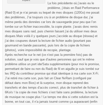
imparti.
La fois précédente où j’avais eu le
problème, j’étais en Raid Performance
(Raid 0) et je n’ai jamais su lequel de mes disques (120Go) me posait
des problèmes, J’ai toujours cru à un problème de disque dur, j’ai
même perdu des données car lors de sauvegarde pour peu que l’on
tombe sur un fichier inaccessible, la copie plante. j’avais donc remis
mes disques sans raid, puis chemin faisant j’ai du utiliser mes deux
disques.Mais voilà il y quelques jours j’accède au disque (réseau) et
j’ai des coupures durant la lecture de fichier audio (pourtant pas
gourmand en bande passante), puis lors de la copie de fichiers
(photos), voire impossibilité de recopie, plantage.
Après recherche sur le net (ce n’est pas la première fois) pas de
solution, sauf que je vois que d’autres personnes qui ont le même
problème utilise un port ide/Sata supplémentaire (pour moi le promise,
permettant de faire ou non du Raid) de fil en aiguille je suis tombé sur
les IRQ du contrôleur promise qui était identique à ma carte son X-Fi.
J’ai retiré ma carte son, puis fait un Clear NvRam (configuré par
défaut dans mon Bios) et là surprise, mon disque reprend des
transferts et des temps d’accès correct, plus de transfert de fichier à
6Ko/s ! la copie de mes fichiers s’est faite sans problème, la lecture
de musique ne coupe plus ! Le temps me dira si cette solution est la
bonne, en tout cas, il n’a jamais tourné comme ça auparavant (enfin