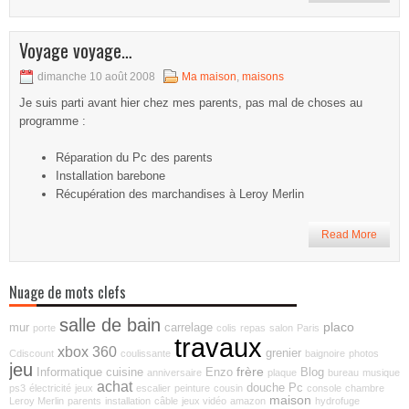
Voyage voyage…
dimanche 10 août 2008
Ma maison
,
maisons
Je suis parti avant hier chez mes parents, pas mal de choses au
programme :
Réparation du Pc des parents
Installation barebone
Récupération des marchandises à Leroy Merlin
Read More
Nuage de mots clefs
salle de bain
placo
mur
carrelage
porte
colis
repas
salon
Paris
travaux
xbox 360
grenier
Cdiscount
coulissante
baignoire
photos
jeu
frère
Informatique
cuisine
Enzo
Blog
anniversaire
plaque
bureau
musique
achat
douche
Pc
ps3
électricité
jeux
escalier
peinture
cousin
console
chambre
maison
Leroy Merlin
parents
installation
câble
jeux vidéo
amazon
hydrofuge