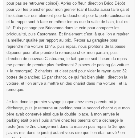
pour pas se retrouver coincé). Après coiffeur, direction Brico Dépôt
pour voir les plancher pour mon grenier (car il faudra aussi faire ça et
l’isolation car des élément pour la douche et pour la porte coulissante
et la trappe sont à faire en même temps que la salle de bain, tout est
lié. Puis passage par Bricorama dans le coin pour comparer les
prix/qualité, puis Castorama. Et finalement c’est là que l’on a repérer
la meilleur qualité par rapport au prix. Retour au garagiste pour
reprendre ma voiture 11h45. puis repas, nous profitons de la pause
déjeuner pour aller prendre la remorque chez mon parrain, puis
direction de nouveau Castorama, le fait que ce soit l’heure du repas
me permet de prendre plus facilement 2 places de parking (la voiture
+ la remorque). 2 chariots, et c’est parti pour vider le rayon avec 32
bottes de plancher, 16 par chariot, ce qui fait bien plein ! direction la
voiture, et l’on arrive à mettre un des chariot dans ma voiture et la
remorque.
Je fais donc le premier voyage jusque chez mes parents où je
décharge, puis je retourne au parking pour le second chariot que mon
père avait conservé ainsi que la double place. à mon arrivée le
parking était plein ! puis arrivé chez les parents ont a déchargé le
reste (mis le 2nd chargement dans la maison puis repris le 1er que
j’avais mis dans le jardin) autant vous dire que l’on était crevé ! on