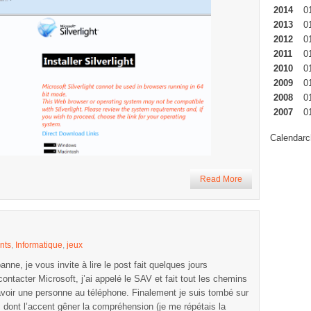
2014
0
2013
0
2012
0
2011
0
2010
0
2009
0
2008
0
2007
0
Calendarc
Read More
nts
,
Informatique
,
jeux
, je vous invite à lire le post fait quelques jours
ontacter Microsoft, j’ai appelé le SAV et fait tout les chemins
avoir une personne au téléphone. Finalement je suis tombé sur
 dont l’accent gêner la compréhension (je me répétais la