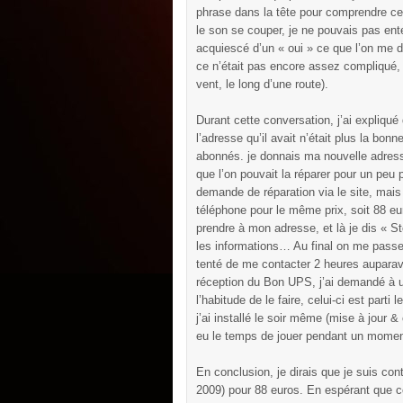
phrase dans la tête pour comprendre ce q
le son se couper, je ne pouvais pas ent
acquiescé d’un « oui » ce que l’on me di
ce n’était pas encore assez compliqué,
vent, le long d’une route).
Durant cette conversation, j’ai expliqu
l’adresse qu’il avait n’était plus la bon
abonnés. je donnais ma nouvelle adresse
que l’on pouvait la réparer pour un peu
demande de réparation via le site, mais 
téléphone pour le même prix, soit 88 eu
prendre à mon adresse, et là je dis « St
les informations… Au final on me passe 
tenté de me contacter 2 heures auparava
réception du Bon UPS, j’ai demandé à un
l’habitude de le faire, celui-ci est part
j’ai installé le soir même (mise à jour & 
eu le temps de jouer pendant un momen
En conclusion, je dirais que je suis con
2009) pour 88 euros. En espérant que cel