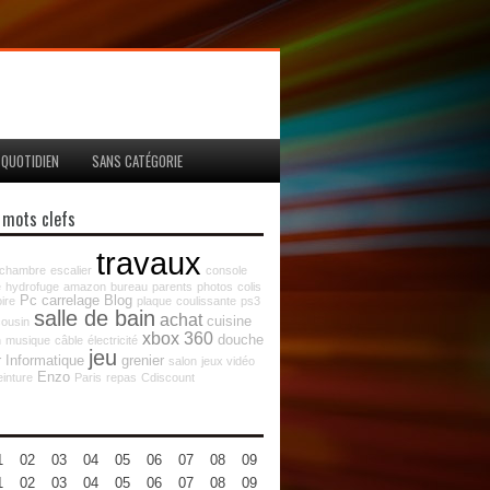
QUOTIDIEN
SANS CATÉGORIE
 mots clefs
travaux
chambre
escalier
console
e
hydrofuge
amazon
bureau
parents
photos
colis
Pc
carrelage
Blog
ire
plaque
coulissante
ps3
salle de bain
achat
cuisine
cousin
xbox 360
douche
n
musique
câble
électricité
jeu
r
Informatique
grenier
salon
jeux vidéo
Enzo
einture
Paris
repas
Cdiscount
1
02
03
04
05
06
07
08
09
10
11
12
1
02
03
04
05
06
07
08
09
10
11
12