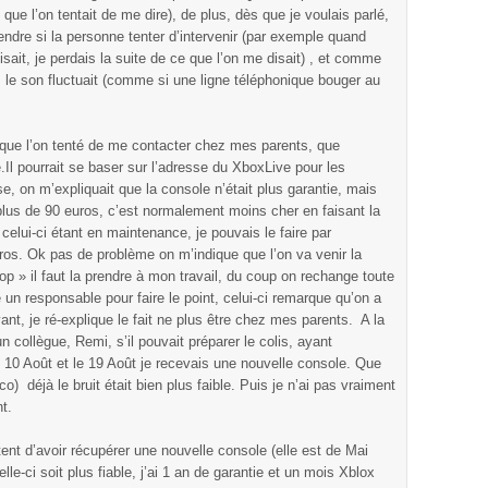
ue l’on tentait de me dire), de plus, dès que je voulais parlé,
endre si la personne tenter d’intervenir (par exemple quand
sait, je perdais la suite de ce que l’on me disait) , et comme
 le son fluctuait (comme si une ligne téléphonique bouger au
é que l’on tenté de me contacter chez mes parents, que
ne.Il pourrait se baser sur l’adresse du XboxLive pour les
, on m’expliquait que la console n’était plus garantie, mais
 plus de 90 euros, c’est normalement moins cher en faisant la
celui-ci étant en maintenance, je pouvais le faire par
ros. Ok pas de problème on m’indique que l’on va venir la
op » il faut la prendre à mon travail, du coup on rechange toute
un responsable pour faire le point, celui-ci remarque qu’on a
nt, je ré-explique le fait ne plus être chez mes parents. A la
 collègue, Remi, s’il pouvait préparer le colis, ayant
i le 10 Août et le 19 Août je recevais une nouvelle console. Que
co) déjà le bruit était bien plus faible. Puis je n’ai pas vraiment
t.
tent d’avoir récupérer une nouvelle console (elle est de Mai
le-ci soit plus fiable, j’ai 1 an de garantie et un mois Xblox