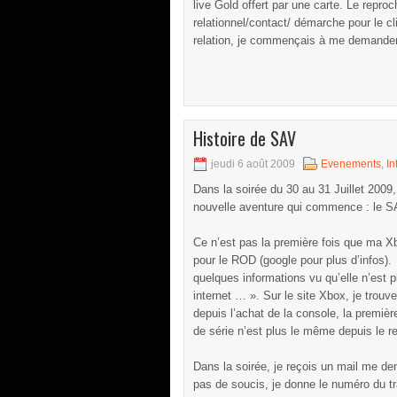
live Gold offert par une carte. Le reproch
relationnel/contact/ démarche pour le cli
relation, je commençais à me demander s
Histoire de SAV
jeudi 6 août 2009
Evenements
,
In
Dans la soirée du 30 au 31 Juillet 200
nouvelle aventure qui commence : le S
Ce n’est pas la première fois que ma Xb
pour le ROD (google pour plus d’infos).
quelques informations vu qu’elle n’est p
internet … ». Sur le site Xbox, je trouve
depuis l’achat de la console, la premiè
de série n’est plus le même depuis le r
Dans la soirée, je reçois un mail me d
pas de soucis, je donne le numéro du tr