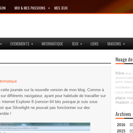
»
ISON
MOI & MES PASSIONS
MES JEUX
»
»
»
»
EVENEMENTS
INFORMATIQUE
JEUX
LIENS
MAISONS
Nuage de
frère
jeux
anniversair
nformatique
porte
baigno
installation
e cette journée sur la nouvelle version de mon blog. Comme à
Leroy Merli
sur différents navigateur, ayant pour habitude de travailler sur
placo
mu
Internet Explorer 8 (version 64 bits puisque je suis sous
maison
p
oir que Silverlight ne pouvait pas fonctionner sur des
Archives
omble !
2016
0
2015
0