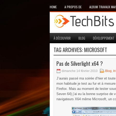
HOME
A PROPOS DE
ALBUM TRAVAUX MA
À DÉCOUVRIR
BLOG
DÉVELOPPEMENT
TAG ARCHIVES:
MICROSOFT
Pas de Silverlight x64 ?
dimanche 14 février 2010
Blog
,
I
J’aurais passé ma soirée d’hier et tout
mon habitude je test au fur et à mesure 
Firefox. Mais au moment de tester sous 
Seven 64) j’ai eu la bonne surprise de v
navigateurs X64 même Microsoft, un c