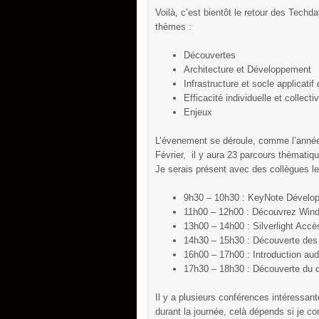
Voilà, c’est bientôt le retour des Techd
thèmes :
Découvertes
Architecture et Développement
Infrastructure et socle applicatif
Efficacité individuelle et collecti
Enjeux
L’évenement se déroule, comme l’année
Février, il y aura 23 parcours thémati
Je serais présent avec des collègues le 
9h30 – 10h30 : KeyNote Dévelo
11h00 – 12h00 : Découvrez Win
13h00 – 14h00 : Silverlight Acc
14h30 – 15h30 : Découverte des
16h00 – 17h00 : Introduction aud
17h30 – 18h30 : Découverte du 
Il y a plusieurs conférences intéressan
durant la journée, celà dépends si je co