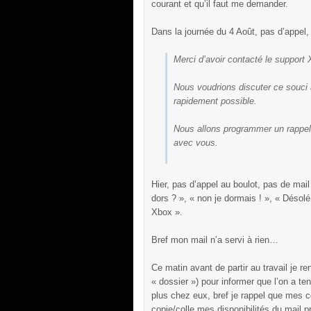
courant et qu’il faut me demander.
Dans la journée du 4 Août, pas d’appel, 
Merci d’avoir contacté le support 
Nous voudrions discuter ce souci 
rapidement possible.
Nous allons programmer un rappel 
avec vous.
Hier, pas d’appel au boulot, pas de ma
dors ? », « non je dormais ! », « Désol
Xbox ».
Bref mon mail n’a servi à rien…
Ce matin avant de partir au travail je re
« dossier ») pour informer que l’on a t
plus chez eux, bref je rappel que mes 
copie/colle mes disponibilités du mail pr