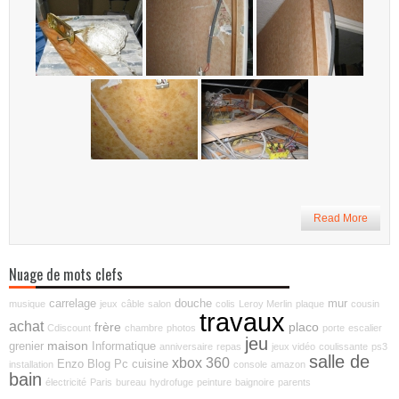
Read More
Nuage de mots clefs
carrelage
douche
mur
musique
jeux
câble
salon
colis
Leroy Merlin
plaque
cousin
travaux
achat
frère
placo
Cdiscount
chambre
photos
porte
escalier
jeu
maison
grenier
Informatique
anniversaire
repas
jeux vidéo
coulissante
ps3
salle de
xbox 360
Enzo
Blog
Pc
cuisine
installation
console
amazon
bain
électricité
Paris
bureau
hydrofuge
peinture
baignoire
parents