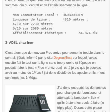
C’est en effet ce que nous avions voir un peu moins du fait que nous
sommes loin du central et de l’affaiblissement de la ligne.
Nom Commutateur Local :	 HAUBOURDIN

Longueur de ligne :	 4310 mètres :

4/10 sur 2230 mètres

6/10 sur 2080 mètres

Affaiblissement théorique :	 54.874 dB
3- ADSL chez free
C’est alors que de nouveau Free arriva pour semer le trouble dans le
central, j’étais informé par le site
DegroupTest
sur lequel j’avais
ensuite fait le test sur la ligne sans trop y croire (à l’époque on
pouvais faire le test « Free » chez eux) et là je vis que je pouvais
avoir au moins du 1Mb/s ! j’ai donc décidé de les appeler et ils m’ont
confirmés les 1 Méga.
J’ai donc entrepris les démarches
pour changer de fournisseur et
attendait la fameuse « Box »
qu’ils étaient les seuls à faire (le
triple play). Durant cette phase