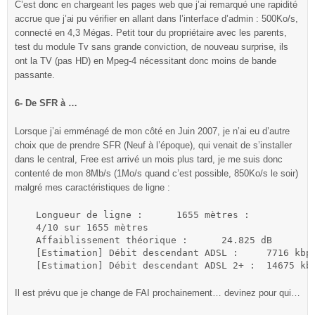
C’est donc en chargeant les pages web que j’ai remarqué une rapidité
accrue que j’ai pu vérifier en allant dans l’interface d’admin : 500Ko/s,
connecté en 4,3 Mégas. Petit tour du propriétaire avec les parents,
test du module Tv sans grande conviction, de nouveau surprise, ils
ont la TV (pas HD) en Mpeg-4 nécessitant donc moins de bande
passante.
6- De SFR à …
Lorsque j’ai emménagé de mon côté en Juin 2007, je n’ai eu d’autre
choix que de prendre SFR (Neuf à l’époque), qui venait de s’installer
dans le central, Free est arrivé un mois plus tard, je me suis donc
contenté de mon 8Mb/s (1Mo/s quand c’est possible, 850Ko/s le soir)
malgré mes caractéristiques de ligne :
Longueur de ligne :	 1655 mètres :

4/10 sur 1655 mètres

Affaiblissement théorique :	 24.825 dB

[Estimation] Débit descendant ADSL :	 7716 kbps (965 ko/s)

[Estimation] Débit descend
Il est prévu que je change de FAI prochainement… devinez pour qui…