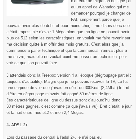
d’attente de migration de ligne j’ai
eu un appel de Wanadoo qui me
demander pourquoi je changer de
FAI, simplement parce que je
pouvais avoir plus de débit et pour moins cher, il me disais donc que
c’était impossible d’avoir 1 Méga alors que ma ligne ne pouvait avoir
plus de 512 selon les caractéristiques, on voulait me faire revenir sur
ma décision quitte à m’offrir des mois gratuits. C’est alors que j’ai
commencé à parler technique et que la commercial n’arrivait plus à
me suivre, mais elle ne voulait point me passer un technicien pour
voir ce que l’on pouvait faire .
J’attendais donc la Freebox version 4 à l’époque (dégroupage partiel :
toujours d’actualité). Malgré que je ne pouvais recevoir la TV, ce fût
une surprise de voir que j’avais en débit du 300Ko/s (2,4Mb/s) le fait
d’être en dégroupage m’avais fait gagné 30 mètres de ligne
(les caractéristiques de ligne du dessus sont d’aujourd’hui donc
30 mètres gagnés, c’est comme ça que j’avais vu). Bref c’était le jour
et la nuit entre mes 512 et mon 2,4 Mégas.
4- ADSL 2+
Lors du passage du central à l’adsl 2+, je n’ai pas eu