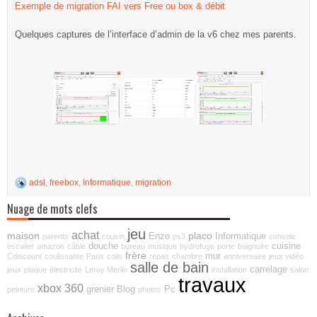
Exemple de migration FAI vers Free ou box & débit
Quelques captures de l’interface d’admin de la v6 chez mes parents.
adsl
,
freebox
,
Informatique
,
migration
Nuage de mots clefs
jeu
achat
maison
placo
Enzo
Informatique
parents
cousin
ps3
console
douche
cuisine
escalier
amazon
câble
bureau
musique
hydrofuge
porte
baignoire
frère
mur
Cdiscount
coulissante
Paris
colis
repas
chambre
anniversaire
jeux vidéo
salle de bain
carrelage
jeux
plaque
électricité
Leroy Merlin
installation
salon
travaux
xbox 360
grenier
Blog
Pc
peinture
photos