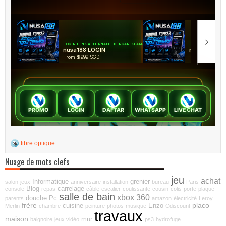
fibre optique
Nuage de mots clefs
jeu
achat
Informatique
grenier
salon
jeux
anniversaire
installation
bureau
Paris
Blog
carrelage
console
repas
câble
escalier
coulissante
cousin
colis
porte
plaque
salle de bain
xbox 360
douche
Pc
parents
amazon
électricité
Leroy
frère
placo
cuisine
Enzo
Merlin
chambre
peinture
photos
musique
Cdiscount
travaux
maison
mur
baignoire
jeux vidéo
ps3
hydrofuge