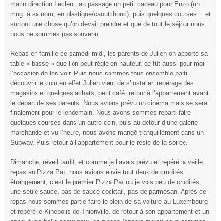
matin direction Leclerc, au passage un petit cadeau pour Enzo (un
mug à sa nom, en plastique/caoutchouc), puis quelques courses… et
surtout une chose qu’on devait prendre et que de tout le séjour nous
nous ne sommes pas souvenu…
Repas en famille ce samedi midi, les parents de Julien on apporté sa
table « basse » que l’on peut réglé en hauteur, ce fût aussi pour moi
l’occasion de les voir. Puis nous sommes tous ensemble parti
découvrir le coin,en effet Julien vient de s’installer. repérage des
magasins et quelques achats, petit café. retour à l’appartement avant
le départ de ses parents. Nous avions prévu un cinéma mais se sera
finalement pour le lendemain. Nous avons sommes reparti faire
quelques courses dans un autre coin, puis au détour d’une galerie
marchande et vu l’heure, nous avons mangé tranquillement dans un
Subway. Puis retour à l’appartement pour le reste de la soirée.
Dimanche, réveil tardif, et comme je l’avais prévu et repéré la veille,
repas au Pizza Paï, nous avions envie tout deux de crudités.
étrangement, c’est le premier Pizza Paï ou je vois peu de crudités,
une seule sauce, pas de sauce cocktail, pas de parmesan. Après ce
repas nous sommes partie faire le plein de sa voiture au Luxembourg
et repéré le Kinepolis de Thionville. de retour à son appartement et un