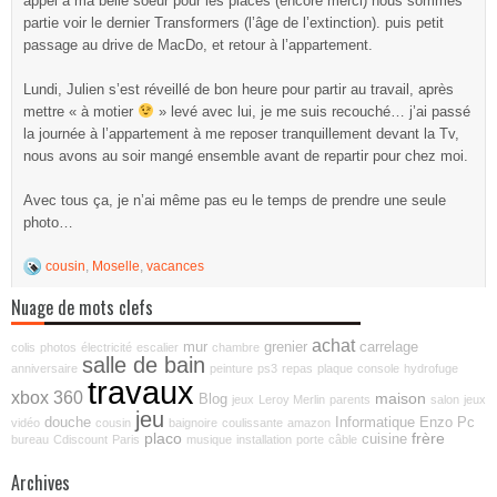
appel à ma belle soeur pour les places (encore merci) nous sommes
partie voir le dernier Transformers (l’âge de l’extinction). puis petit
passage au drive de MacDo, et retour à l’appartement.
Lundi, Julien s’est réveillé de bon heure pour partir au travail, après
mettre « à motier
» levé avec lui, je me suis recouché… j’ai passé
la journée à l’appartement à me reposer tranquillement devant la Tv,
nous avons au soir mangé ensemble avant de repartir pour chez moi.
Avec tous ça, je n’ai même pas eu le temps de prendre une seule
photo…
cousin
,
Moselle
,
vacances
Nuage de mots clefs
achat
mur
grenier
carrelage
colis
photos
électricité
escalier
chambre
salle de bain
anniversaire
peinture
ps3
repas
plaque
console
hydrofuge
travaux
xbox 360
maison
Blog
jeux
Leroy Merlin
parents
salon
jeux
jeu
douche
Informatique
Enzo
Pc
vidéo
cousin
baignoire
coulissante
amazon
placo
frère
cuisine
bureau
Cdiscount
Paris
musique
installation
porte
câble
Archives