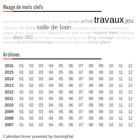
Nuage de mots clefs
travaux
jeu
achat
grenier
jeux vidéo
bureau
Leroy Merlin
électricité
salle de bain
Pc
Enzo
Cdiscount
installation
repas
cousin
anniversaire
maison
frère
mur
plaque
photos
amazon
colis
baignoire
salon
escalier
hydrofuge
xbox 360
Blog
carrelage
câble
porte
Paris
musique
chambre
ps3
console
jeux
placo
douche
Informatique
cuisine
peinture
coulissante
parents
Archives
2016
01
02
03
04
05
06
07
08
09
10
11
12
2015
01
02
03
04
05
06
07
08
09
10
11
12
2014
01
02
03
04
05
06
07
08
09
10
11
12
2013
01
02
03
04
05
06
07
08
09
10
11
12
2012
01
02
03
04
05
06
07
08
09
10
11
12
2011
01
02
03
04
05
06
07
08
09
10
11
12
2010
01
02
03
04
05
06
07
08
09
10
11
12
2009
01
02
03
04
05
06
07
08
09
10
11
12
2008
01
02
03
04
05
06
07
08
09
10
11
12
2007
01
02
03
04
05
06
07
08
09
10
11
12
Calendarchives powered by
burningHat