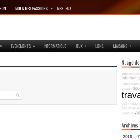
»
ISON
MOI & MES PASSIONS
MES JEUX
»
»
»
»
EVENEMENTS
INFORMATIQUE
JEUX
LIENS
MAISONS
Nuage de
jeux
escalie
Informati
Cdiscount
c
dou
cousin
trav
ps3
musiqu
électricité
p
ac
peinture
Archives
2016
0