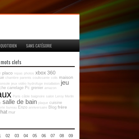
QUOTIDIEN
SANS CATÉGORIE
 mots clefs
xbox 360
placo
r
repas
photos
maison
que
chambre
parents
coulissante
colis
jeu
onsole
jeux vidéo
hydrofuge
installation
che
carrelage
Pc
grenier
amazon
aux
Paris
câble
baignoire
salon
Leroy Merlin
salle de bain
cuisine
e
plaque
frère
Enzo
Blog
orte
bureau
anniversaire
hat
mur
1
02
03
04
05
06
07
08
09
10
11
12