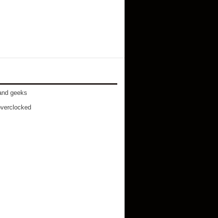
and geeks
verclocked