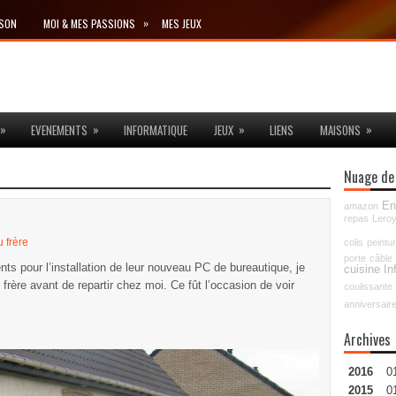
»
ISON
MOI & MES PASSIONS
MES JEUX
»
»
»
»
EVENEMENTS
INFORMATIQUE
JEUX
LIENS
MAISONS
Nuage de
En
amazon
repas
Leroy
 frère
colis
peintu
porte
câble
ts pour l’installation de leur nouveau PC de bureautique, je
cuisine
In
ère avant de repartir chez moi. Ce fût l’occasion de voir
coulissante
anniversair
Archives
2016
0
2015
0