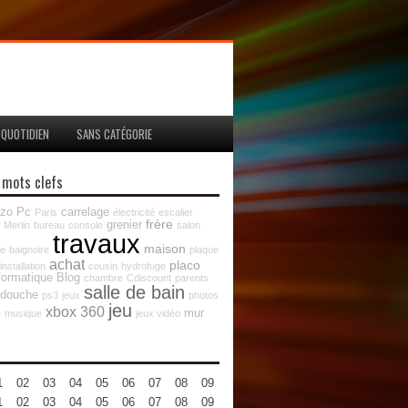
QUOTIDIEN
SANS CATÉGORIE
 mots clefs
zo
Pc
carrelage
Paris
électricité
escalier
frère
grenier
 Merlin
bureau
console
salon
travaux
maison
re
baignoire
plaque
achat
placo
installation
cousin
hydrofuge
formatique
Blog
chambre
Cdiscount
parents
salle de bain
douche
ps3
jeux
photos
jeu
xbox 360
mur
e
musique
jeux vidéo
1
02
03
04
05
06
07
08
09
10
11
12
1
02
03
04
05
06
07
08
09
10
11
12