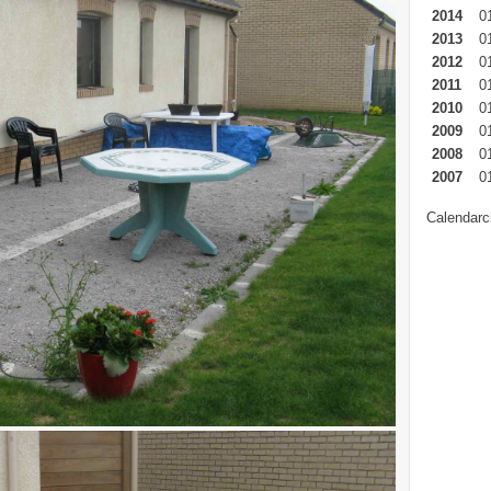
2014
0
2013
0
2012
0
2011
0
2010
0
2009
0
2008
0
2007
0
Calendarc