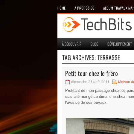
HOME
A PROPOS DE
ALBUM TRAVAUX MA
À DÉCOUVRIR
BLOG
DÉVELOPPEMENT
TAG ARCHIVES:
TERRASSE
Petit tour chez le fréro
dimanche 21 août 2011
Maison du
Profitant de mon passage chez les paren
suis allé mangé ce dimanche chez mon fr
l’avancé de ses travaux.