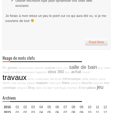
Utiliser Microsoft Ajax pour dynamiser vos sites web
existants
Je ferais à mon retour un peu le point sur ce qui aura été vu, si je me
souviens de tout
Read More
Nuage de mots clefs
salle de bain
Pc
grenier
cuisine
anniversaire
parents
Paris
ps3
jeux vidéo
xbox 360
achat
repas
installation
musique
baignoire
jeux
cousin
travaux
Informatique
porte
coulissante
électricité
câble
photos
Leroy
maison
frère
douche
mur
Merlin
colis
bureau
plaque
Cdiscount
peinture
console
jeu
placo
carrelage
Blog
Enzo
amazon
salon
escalier
hydrofuge
chambre
Archives
2016
01
02
03
04
05
06
07
08
09
10
11
12
2015
01
02
03
04
05
06
07
08
09
10
11
12