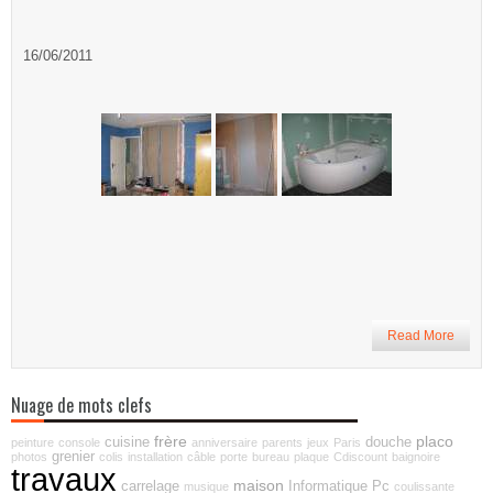
16/06/2011
Read More
Nuage de mots clefs
frère
placo
cuisine
douche
peinture
console
anniversaire
parents
jeux
Paris
grenier
photos
colis
installation
câble
porte
bureau
plaque
Cdiscount
baignoire
travaux
maison
carrelage
Informatique
Pc
musique
coulissante