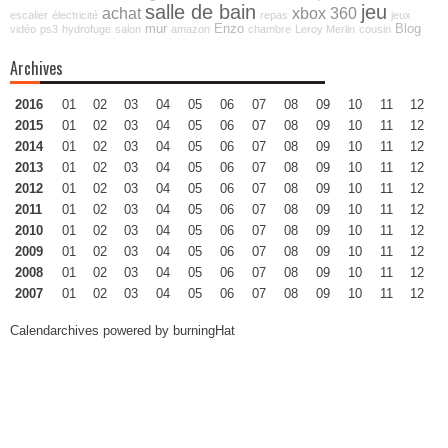
salle de bain
jeu
achat
xbox 360
escalier
électricité
repas
jeux
mur
Enzo
Blog
vidéo
ps3
hydrofuge
salon
amazon
chambre
Leroy Merlin
cousin
Archives
2016
01
02
03
04
05
06
07
08
09
10
11
12
2015
01
02
03
04
05
06
07
08
09
10
11
12
2014
01
02
03
04
05
06
07
08
09
10
11
12
2013
01
02
03
04
05
06
07
08
09
10
11
12
2012
01
02
03
04
05
06
07
08
09
10
11
12
2011
01
02
03
04
05
06
07
08
09
10
11
12
2010
01
02
03
04
05
06
07
08
09
10
11
12
2009
01
02
03
04
05
06
07
08
09
10
11
12
2008
01
02
03
04
05
06
07
08
09
10
11
12
2007
01
02
03
04
05
06
07
08
09
10
11
12
Calendarchives powered by
burningHat