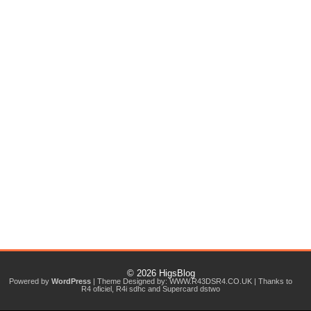
© 2026
HigsBlog
Powered by
WordPress
| Theme Designed by:
WWW.R43DSR4.CO.UK
| Thanks to
R4 oficiel
,
R4i sdhc
and
Supercard dstwo