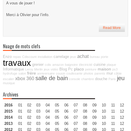
A vous de jouer !
Merci à Olivier pour l’info.
Read More
Nuage de mots clefs
achat
Enzo
carrelage
repas
Cdiscount
installation
jeux
bureau
porte
travaux
grenier
cuisine
colis
amazon
baignoire
électricité
plaque
placo
maison
Informatique
Blog
Pc
Leroy Merlin
jeux vidéo
peinture
ps3
frère
mur
hydrofuge
salon
anniversaire
cousin
coulissante
photos
parents
câble
salle de bain
jeu
xbox 360
douche
escalier
console
chambre
Paris
musique
Archives
2016
01
02
03
04
05
06
07
08
09
10
11
12
2015
01
02
03
04
05
06
07
08
09
10
11
12
2014
01
02
03
04
05
06
07
08
09
10
11
12
2013
01
02
03
04
05
06
07
08
09
10
11
12
2012
01
02
03
04
05
06
07
08
09
10
11
12