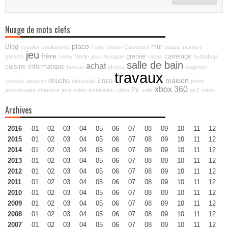
Nuage de mots clefs
placo
Blog
mur
escalier
coulissante
Paris
cousin
Cdiscount
plaque
peinture
jeu
frère
grenier
carrelage
parents
Leroy Merlin
jeux
musique
repas
hydrofuge
salle de bain
achat
cuisine
Informatique
bureau
photos
baignoire
travaux
maison
douche
Enzo
console
amazon
électricité
porte
xbox 360
Pc
anniversaire
chambre
jeux vidéo
installation
câble
colis
ps3
salon
Archives
2016
01
02
03
04
05
06
07
08
09
10
11
12
2015
01
02
03
04
05
06
07
08
09
10
11
12
2014
01
02
03
04
05
06
07
08
09
10
11
12
2013
01
02
03
04
05
06
07
08
09
10
11
12
2012
01
02
03
04
05
06
07
08
09
10
11
12
2011
01
02
03
04
05
06
07
08
09
10
11
12
2010
01
02
03
04
05
06
07
08
09
10
11
12
2009
01
02
03
04
05
06
07
08
09
10
11
12
2008
01
02
03
04
05
06
07
08
09
10
11
12
2007
01
02
03
04
05
06
07
08
09
10
11
12