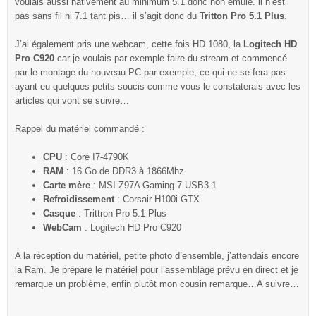
voulais aussi nativement au minimum 5.1 donc non émulé. il n’est
pas sans fil ni 7.1 tant pis… il s’agit donc du
Tritton Pro 5.1 Plus
.
J’ai également pris une webcam, cette fois HD 1080, la
Logitech HD
Pro C920
car je voulais par exemple faire du stream et commencé
par le montage du nouveau PC par exemple, ce qui ne se fera pas
ayant eu quelques petits soucis comme vous le constaterais avec les
articles qui vont se suivre…
Rappel du matériel commandé :
CPU
: Core I7-4790K
RAM
: 16 Go de DDR3 à 1866Mhz
Carte mère
: MSI Z97A Gaming 7 USB3.1
Refroidissement
: Corsair H100i GTX
Casque
: Trittron Pro 5.1 Plus
WebCam
: Logitech HD Pro C920
A la réception du matériel, petite photo d’ensemble, j’attendais encore
la Ram. Je prépare le matériel pour l’assemblage prévu en direct et je
remarque un problème, enfin plutôt mon cousin remarque…A suivre…