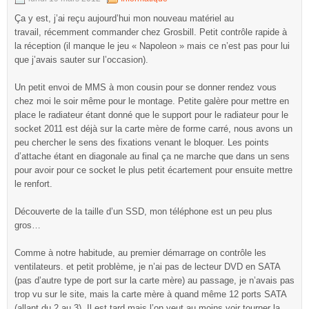
Ça y est, j’ai reçu aujourd’hui mon nouveau matériel au
travail, récemment commander chez Grosbill. Petit contrôle rapide à
la réception (il manque le jeu « Napoleon » mais ce n’est pas pour lui
que j’avais sauter sur l’occasion).
Un petit envoi de MMS à mon cousin pour se donner rendez vous
chez moi le soir même pour le montage. Petite galère pour mettre en
place le radiateur étant donné que le support pour le radiateur pour le
socket 2011 est déjà sur la carte mère de forme carré, nous avons un
peu chercher le sens des fixations venant le bloquer. Les points
d’attache étant en diagonale au final ça ne marche que dans un sens
pour avoir pour ce socket le plus petit écartement pour ensuite mettre
le renfort.
Découverte de la taille d’un SSD, mon téléphone est un peu plus
gros…
Comme à notre habitude, au premier démarrage on contrôle les
ventilateurs. et petit problème, je n’ai pas de lecteur DVD en SATA
(pas d’autre type de port sur la carte mère) au passage, je n’avais pas
trop vu sur le site, mais la carte mère à quand même 12 ports SATA
(allant du 2 au 3). Il est tard mais l’on veut au moins voir tourner la