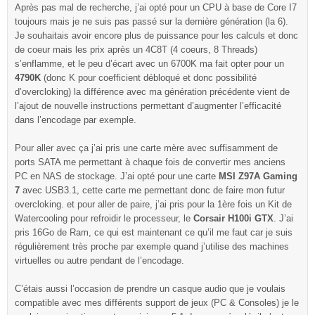
Après pas mal de recherche, j’ai opté pour un CPU à base de Core I7
toujours mais je ne suis pas passé sur la dernière génération (la 6).
Je souhaitais avoir encore plus de puissance pour les calculs et donc
de coeur mais les prix après un 4C8T (4 coeurs, 8 Threads)
s’enflamme, et le peu d’écart avec un 6700K ma fait opter pour un
4790K
(donc K pour coefficient débloqué et donc possibilité
d’overcloking) la différence avec ma génération précédente vient de
l’ajout de nouvelle instructions permettant d’augmenter l’efficacité
dans l’encodage par exemple.
Pour aller avec ça j’ai pris une carte mère avec suffisamment de
ports SATA me permettant à chaque fois de convertir mes anciens
PC en NAS de stockage. J’ai opté pour une carte
MSI Z97A Gaming
7
avec USB3.1, cette carte me permettant donc de faire mon futur
overcloking. et pour aller de paire, j’ai pris pour la 1ère fois un Kit de
Watercooling pour refroidir le processeur, le
Corsair H100i GTX
. J’ai
pris 16Go de Ram, ce qui est maintenant ce qu’il me faut car je suis
régulièrement très proche par exemple quand j’utilise des machines
virtuelles ou autre pendant de l’encodage.
C’étais aussi l’occasion de prendre un casque audio que je voulais
compatible avec mes différents support de jeux (PC & Consoles) je le