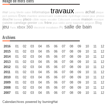
Nuage de mots clefs
travaux
achat
mur
Informatique
Leroy Merlin
salon
parents
plaque
Enzo
ps3
peinture
chambre
anniversaire
coulissante
hydrofuge
cousin
jeux
photos
placo
maison
douche
bureau
câble
repas
escalier
Cdiscount
console
musique
frère
cuisine
carrelage
grenier
Blog
colis
jeux vidéo
porte
baignoire
amazon
jeu
salle de bain
xbox 360
Pc
Paris
électricité
installation
Archives
2016
01
02
03
04
05
06
07
08
09
10
11
12
2015
01
02
03
04
05
06
07
08
09
10
11
12
2014
01
02
03
04
05
06
07
08
09
10
11
12
2013
01
02
03
04
05
06
07
08
09
10
11
12
2012
01
02
03
04
05
06
07
08
09
10
11
12
2011
01
02
03
04
05
06
07
08
09
10
11
12
2010
01
02
03
04
05
06
07
08
09
10
11
12
2009
01
02
03
04
05
06
07
08
09
10
11
12
2008
01
02
03
04
05
06
07
08
09
10
11
12
2007
01
02
03
04
05
06
07
08
09
10
11
12
Calendarchives powered by
burningHat