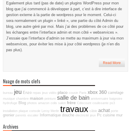
Egalement plus tard (pas de date) un plugins WordPress pour mon
blog que j’ai commencé à développer à part, c’est à dire interface de
gestion externe à la partie de wordpress pour le moment. Celui-ci
sera normalement un plugin « linké », une partie du côté Admin du
blog, une autre géré par moi. Mais j’ai des problèmes de ce côté pour
les échanges entre l’interface admin et mon côté « webservices ».
J’essaie que l’interface d’admin se mette au maximum à jour via mon
webservices, pour éviter les mise à jour côté wordpress (je n’en dis
pas plus).
Read More
Nuage de mots clefs
jeu
xbox 360
placo
Enzo
carrelage
bureau
repas
jeux vidéo
cousin
Paris
salle de bain
maison
musique
chambre
peinture
anniversaire
baignoire
frère
Blog
hydrofuge
photos
amazon
colis
salon
Cdiscount
coulissante
ps3
travaux
achat
installation
plaque
console
Leroy Merlin
câble
porte
grenier
Informatique
douche
Pc
cuisine
mur
parents
escalier
électricité
jeux
Archives