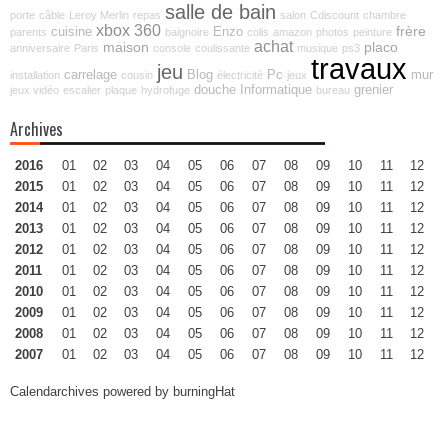
salle de bain
porte
câble
Leroy Merlin
repas
salon
Cdiscount
chambre
xbox 360
frère
cuisine
Enzo
parents
baignoire
colis
amazon
photos
peinture
achat
maison
placo
anniversaire
Paris
console
coulissante
musique
ps3
travaux
jeu
carrelage
Blog
Pc
mur
installation
cousin
électricité
jeux
douche
Informatique
grenier
jeux vidéo
escalier
plaque
hydrofuge
bureau
Archives
2016
01
02
03
04
05
06
07
08
09
10
11
12
2015
01
02
03
04
05
06
07
08
09
10
11
12
2014
01
02
03
04
05
06
07
08
09
10
11
12
2013
01
02
03
04
05
06
07
08
09
10
11
12
2012
01
02
03
04
05
06
07
08
09
10
11
12
2011
01
02
03
04
05
06
07
08
09
10
11
12
2010
01
02
03
04
05
06
07
08
09
10
11
12
2009
01
02
03
04
05
06
07
08
09
10
11
12
2008
01
02
03
04
05
06
07
08
09
10
11
12
2007
01
02
03
04
05
06
07
08
09
10
11
12
Calendarchives powered by
burningHat