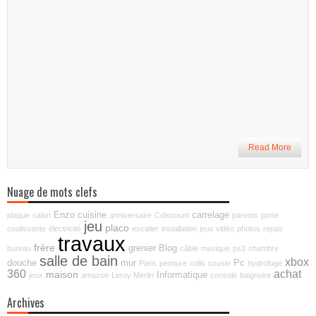
Read More
Nuage de mots clefs
Enzo
cuisine
carrelage
plaque
salon
anniversaire
Cdiscount
parents
porte
jeu
placo
coulissante
électricité
escalier
installation
jeux vidéo
photos
repas
travaux
frère
grenier
Blog
bureau
câble
musique
ps3
chambre
salle de bain
xbox
douche
mur
Pc
Paris
peinture
colis
cousin
hydrofuge
360
achat
maison
Informatique
jeux
amazon
Leroy Merlin
console
baignoire
Archives