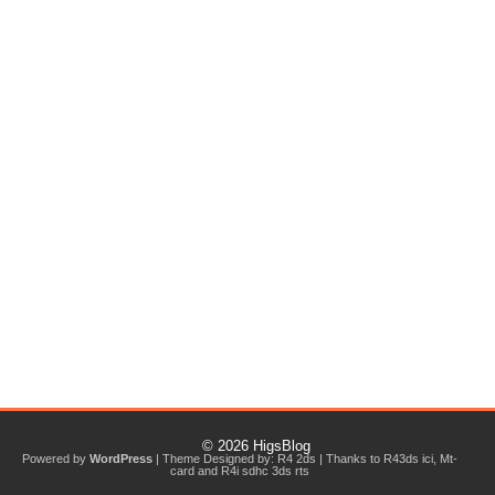
© 2026
HigsBlog
Powered by
WordPress
| Theme Designed by:
R4 2ds
| Thanks to
R43ds ici
,
Mt-
card
and
R4i sdhc 3ds rts