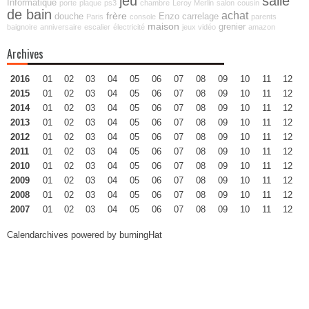
jeu
salle
Informatique
porte
plaque
ps3
chambre
Leroy Merlin
salon
cousin
de bain
achat
frère
douche
Enzo
carrelage
Paris
console
parents
maison
grenier
baignoire
anniversaire
escalier
électricité
jeux vidéo
amazon
Archives
2016
01
02
03
04
05
06
07
08
09
10
11
12
2015
01
02
03
04
05
06
07
08
09
10
11
12
2014
01
02
03
04
05
06
07
08
09
10
11
12
2013
01
02
03
04
05
06
07
08
09
10
11
12
2012
01
02
03
04
05
06
07
08
09
10
11
12
2011
01
02
03
04
05
06
07
08
09
10
11
12
2010
01
02
03
04
05
06
07
08
09
10
11
12
2009
01
02
03
04
05
06
07
08
09
10
11
12
2008
01
02
03
04
05
06
07
08
09
10
11
12
2007
01
02
03
04
05
06
07
08
09
10
11
12
Calendarchives powered by
burningHat