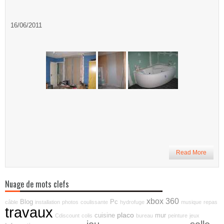
16/06/2011
Read More
Nuage de mots clefs
xbox 360
Blog
Pc
câble
installation
photos
coulissante
hydrofuge
musique
repas
travaux
placo
cuisine
mur
Cdiscount
colis
bureau
peinture
jeux