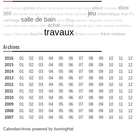
xbox
placo
grenier
colis
bureau
photos
hydrofuge
anniversaire
jeux
musique
jeu
360
Informatique
mur
Pc
électricité
escalier
amazon
Leroy Merlin
parents
salle de bain
carrelage
Blog
porte
peinture
baignoire
cousin
Paris
achat
cuisine
coulissante
jeux vidéo
câble
console
ps3
salon
plaque
installation
travaux
frère
maison
douche
Enzo
repas
Cdiscount
chambre
Archives
2016
01
02
03
04
05
06
07
08
09
10
11
12
2015
01
02
03
04
05
06
07
08
09
10
11
12
2014
01
02
03
04
05
06
07
08
09
10
11
12
2013
01
02
03
04
05
06
07
08
09
10
11
12
2012
01
02
03
04
05
06
07
08
09
10
11
12
2011
01
02
03
04
05
06
07
08
09
10
11
12
2010
01
02
03
04
05
06
07
08
09
10
11
12
2009
01
02
03
04
05
06
07
08
09
10
11
12
2008
01
02
03
04
05
06
07
08
09
10
11
12
2007
01
02
03
04
05
06
07
08
09
10
11
12
Calendarchives powered by
burningHat