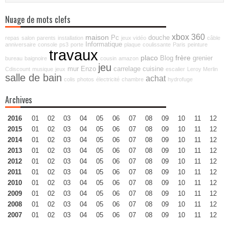
Nuage de mots clefs
xbox 360
maison
Pc
douche
repas
salon
parents
installation
jeux vidéo
câble
Informatique
anniversaire
console
ps3
porte
plaque
coulissante
Paris
peinture
travaux
placo
frère
Blog
grenier
bureau
baignoire
cousin
amazon
jeu
mur
Enzo
carrelage
cuisine
Cdiscount
musique
jeux
escalier
Leroy Merlin
salle de bain
achat
colis
photos
électricité
chambre
hydrofuge
Archives
2016
01
02
03
04
05
06
07
08
09
10
11
12
2015
01
02
03
04
05
06
07
08
09
10
11
12
2014
01
02
03
04
05
06
07
08
09
10
11
12
2013
01
02
03
04
05
06
07
08
09
10
11
12
2012
01
02
03
04
05
06
07
08
09
10
11
12
2011
01
02
03
04
05
06
07
08
09
10
11
12
2010
01
02
03
04
05
06
07
08
09
10
11
12
2009
01
02
03
04
05
06
07
08
09
10
11
12
2008
01
02
03
04
05
06
07
08
09
10
11
12
2007
01
02
03
04
05
06
07
08
09
10
11
12