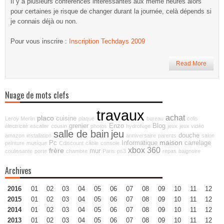
Il y a plusieurs conférences intéressantes aux même heures alors
pour certaines je risque de changer durant la journée, celà dépends si
je connais déjà ou non.
Pour vous inscrire :
Inscription Techdays 2009
Read More
Nuage de mots clefs
travaux
achat
placo
cuisine
Leroy Merlin
plaque
bureau
colis
grenier
Enzo
Blog
électricité
escalier
cousin
photos
hydrofuge
jeux
jeux vidéo
salle de bain
jeu
douche
amazon
installation
anniversaire
parents
salon
maison
Pc
Informatique
carrelage
peinture
musique
Cdiscount
câble
console
xbox 360
frère
mur
coulissante
porte
chambre
Paris
ps3
repas
baignoire
Archives
2016
01
02
03
04
05
06
07
08
09
10
11
12
2015
01
02
03
04
05
06
07
08
09
10
11
12
2014
01
02
03
04
05
06
07
08
09
10
11
12
2013
01
02
03
04
05
06
07
08
09
10
11
12