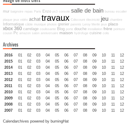
Nuage de mots clefs
salle de bain
mur
Enzo
baignoire
repas
Paris
ps3
console
bureau
escalier
travaux
jeu
achat
plaque
jeux vidéo
Cdiscount
électricité
chambre
placo
Informatique
grenier
câble
musique
photos
parents
Leroy Merlin
jeux
xbox 360
frère
carrelage
Blog
douche
coulissante
porte
installation
peinture
maison
Pc
cuisine
cousin
amazon
salon
anniversaire
hydrofuge
colis
Archives
2016
01
02
03
04
05
06
07
08
09
10
11
12
2015
01
02
03
04
05
06
07
08
09
10
11
12
2014
01
02
03
04
05
06
07
08
09
10
11
12
2013
01
02
03
04
05
06
07
08
09
10
11
12
2012
01
02
03
04
05
06
07
08
09
10
11
12
2011
01
02
03
04
05
06
07
08
09
10
11
12
2010
01
02
03
04
05
06
07
08
09
10
11
12
2009
01
02
03
04
05
06
07
08
09
10
11
12
2008
01
02
03
04
05
06
07
08
09
10
11
12
2007
01
02
03
04
05
06
07
08
09
10
11
12
Calendarchives powered by
burningHat