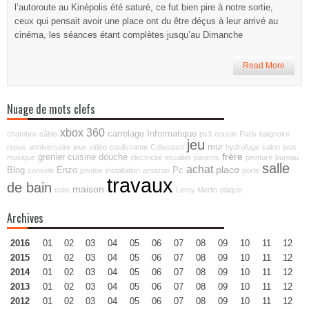
l’autoroute au Kinépolis été saturé, ce fut bien pire à notre sortie,
ceux qui pensait avoir une place ont du être déçus à leur arrivé au
cinéma, les séances étant complètes jusqu’au Dimanche
Read More
Nuage de mots clefs
xbox 360
carrelage
Informatique
chambre
câble
ps3
cousin
Paris
baignoire
jeu
mur
repas
anniversaire
jeux vidéo
coulissante
Cdiscount
hydrofuge
salon
jeux
frère
grenier
cuisine
douche
musique
électricité
escalier
parents
peinture
bureau
salle
achat
placo
Blog
Enzo
Pc
console
photos
installation
amazon
porte
travaux
de bain
maison
colis
Leroy Merlin
plaque
Archives
2016
01
02
03
04
05
06
07
08
09
10
11
12
2015
01
02
03
04
05
06
07
08
09
10
11
12
2014
01
02
03
04
05
06
07
08
09
10
11
12
2013
01
02
03
04
05
06
07
08
09
10
11
12
2012
01
02
03
04
05
06
07
08
09
10
11
12