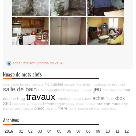
achat
,
maison
,
photos
,
travaux
Nuage de mots clefs
Pc
cuisine
colis
câble
bureau
peinture
escalier
installation
coulissante
électricité
salle de bain
jeu
grenier
mur
Cdiscount
musique
console
ps3
chambre
travaux
achat
xbox
douche
Blog
Enzo
hydrofuge
repas
Paris
360
maison
Informatique
carrelage
baignoire
jeux vidéo
Leroy Merlin
cousin
placo
frère
photos
salon
plaque
parents
porte
anniversaire
amazon
jeux
Archives
2016
01
02
03
04
05
06
07
08
09
10
11
12