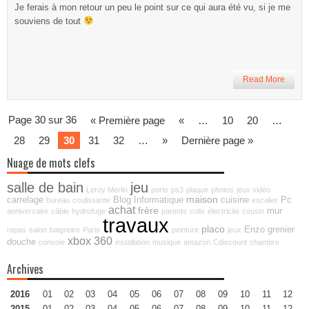
Je ferais à mon retour un peu le point sur ce qui aura été vu, si je me
souviens de tout
Read More
Page 30 sur 36
« Première page
«
…
10
20
…
28
29
30
31
32
…
»
Dernière page »
Nuage de mots clefs
salle de bain
jeu
Leroy Merlin
porte
ps3
plaque
photos
jeux vidéo
maison
carrelage
Blog
Informatique
cuisine
Pc
bureau
coulissante
escalier
achat
frère
mur
anniversaire
câble
hydrofuge
parents
colis
électricité
cousin
travaux
placo
Enzo
grenier
repas
salon
baignoire
Paris
peinture
jeux
xbox 360
douche
console
installation
musique
amazon
Cdiscount
chambre
Archives
2016
01
02
03
04
05
06
07
08
09
10
11
12
2015
01
02
03
04
05
06
07
08
09
10
11
12