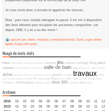
uniquement disponible sur le live Arcade de la Xbox 360.
Je vous invite donc à écouter et apprécier les remixes.
Nota : pour ceux voulant rattrapper le passé, il est mit à disposition
des liens bittorent pour récupérer les anciennes composition, car
depuis 1999, il y en a eu des remix !
capcom
,
jeu
,
Mario
,
musique
,
overclocked remix
,
Sonic
,
super street
fighter II turbo HD remix
Nuage de mots clefs
jeu
frère
placo
douche
cuisine
carrelage
Blog
électricité
chambre
peinture
salle de bain
maison
anniversaire
Cdiscount
baignoire
jeux
colis
bureau
travaux
achat
grenier
parents
photos
amazon
cousin
escalier
câble
Pc
Enzo
ps3
coulissante
console
hydrofuge
jeux vidéo
salon
Leroy Merlin
Paris
xbox 360
Informatique
mur
installation
plaque
repas
musique
porte
Archives
2016
01
02
03
04
05
06
07
08
09
10
11
12
2015
01
02
03
04
05
06
07
08
09
10
11
12