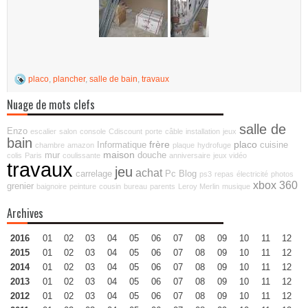
placo
,
plancher
,
salle de bain
,
travaux
Nuage de mots clefs
salle de
Enzo
escalier
salon
console
Cdiscount
porte
câble
installation
jeux
bain
frère
placo
Informatique
cuisine
chambre
amazon
plaque
hydrofuge
maison
mur
douche
colis
Paris
coulissante
anniversaire
jeux vidéo
travaux
jeu
achat
carrelage
Pc
Blog
ps3
repas
électricité
photos
xbox 360
grenier
baignoire
peinture
cousin
bureau
parents
Leroy Merlin
musique
Archives
2016
01
02
03
04
05
06
07
08
09
10
11
12
2015
01
02
03
04
05
06
07
08
09
10
11
12
2014
01
02
03
04
05
06
07
08
09
10
11
12
2013
01
02
03
04
05
06
07
08
09
10
11
12
2012
01
02
03
04
05
06
07
08
09
10
11
12