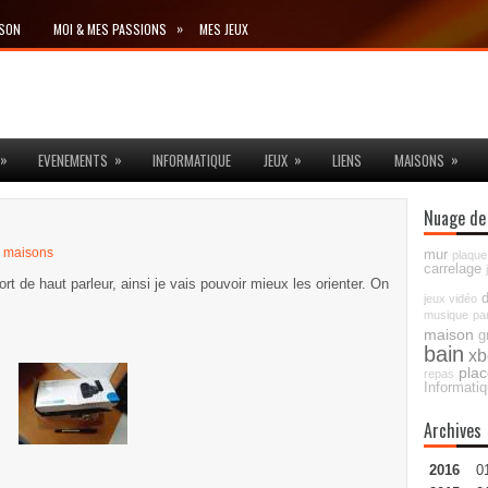
»
ISON
MOI & MES PASSIONS
MES JEUX
»
»
»
»
EVENEMENTS
INFORMATIQUE
JEUX
LIENS
MAISONS
Nuage de
,
maisons
mur
plaque
carrelage
de haut parleur, ainsi je vais pouvoir mieux les orienter. On
jeux vidéo
musique
pa
maison
g
bain
xb
pla
repas
Informati
Archives
2016
0