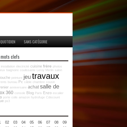
QUOTIDIEN
SANS CATÉGORIE
 mots clefs
frère
cuisine
installation
électricité
photos
jeux
baignoire
coulissante
Leroy Merlin
salon
travaux
jeu
douche
peinture
Pc
rents
bureau
câble
chambre
cousin
salle de
achat
renier
anniversaire
ox 360
Blog
Enzo
console
Paris
escalier
co
porte
colis
amazon
hydrofuge
Cdiscount
que
ps3
1
02
03
04
05
06
07
08
09
10
11
12