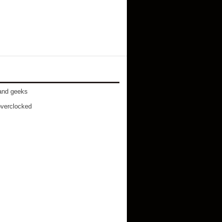
and geeks
verclocked