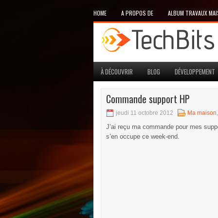
HOME
A PROPOS DE
ALBUM TRAVAUX MA
À DÉCOUVRIR
BLOG
DÉVELOPPEMENT
Commande support HP
jeudi 11 octobre 2012
Ma maison
J’ai reçu ma commande pour mes support 
s’en occupe ce week-end.