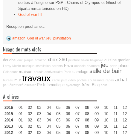
sorties à l’origine sur PSP : Chains of Olympus et Ghost of
Sparta remasterisées en HD)
God of war III
Réception prochaine…
amazon
,
God of war
,
jeu
,
playstation
Nuage de mots clefs
xbox 360
douche
cuisine
grenier
jeux
plaque
amazon
peinture
salon
baignoire
jeu
placo
Enzo
Leroy Merlin
musique
installation
parents
console
chambre
porte
salle de bain
maison
carrelage
Cdiscount
cousin
anniversaire
Paris
travaux
achat
mur
bureau
câble
jeux vidéo
photos
coulissante
repas
frère
Pc
Informatique
Blog
ps3
électricité
escalier
hydrofuge
colis
Archives
2016
01
02
03
04
05
06
07
08
09
10
11
12
2015
01
02
03
04
05
06
07
08
09
10
11
12
2014
01
02
03
04
05
06
07
08
09
10
11
12
2013
01
02
03
04
05
06
07
08
09
10
11
12
2012
01
02
03
04
05
06
07
08
09
10
11
12