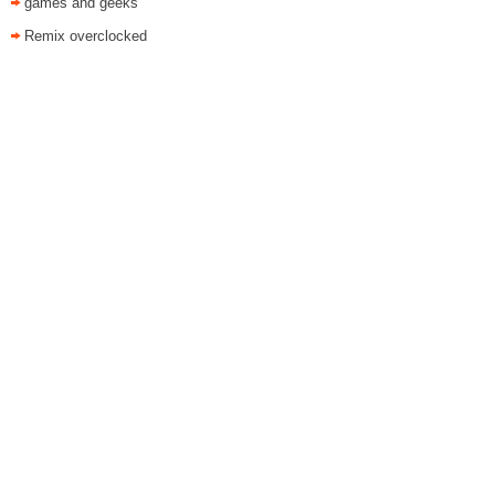
games and geeks
Remix overclocked