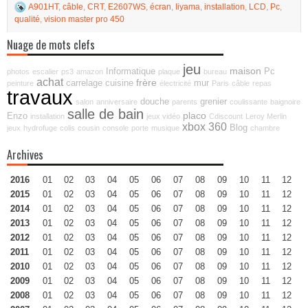
A901HT
,
câble
,
CRT
,
E2607WS
,
écran
,
Iiyama
,
installation
,
LCD
,
Pc
,
qualité
,
vision master pro 450
Nuage de mots clefs
jeu
maison
Informatique
Pc
photos
escalier
ps3
amazon
plaque
bureau
achat
frère
carrelage
cuisine
mur
peinture
électricité
Paris
câble
repas
travaux
douche
grenier
salon
anniversaire
parents
coulissante
baignoire
salle de bain
placo
Enzo
installation
jeux vidéo
Cdiscount
Leroy Merlin
xbox 360
Blog
jeux
hydrofuge
colis
cousin
console
porte
musique
chambre
Archives
2016
01
02
03
04
05
06
07
08
09
10
11
12
2015
01
02
03
04
05
06
07
08
09
10
11
12
2014
01
02
03
04
05
06
07
08
09
10
11
12
2013
01
02
03
04
05
06
07
08
09
10
11
12
2012
01
02
03
04
05
06
07
08
09
10
11
12
2011
01
02
03
04
05
06
07
08
09
10
11
12
2010
01
02
03
04
05
06
07
08
09
10
11
12
2009
01
02
03
04
05
06
07
08
09
10
11
12
2008
01
02
03
04
05
06
07
08
09
10
11
12