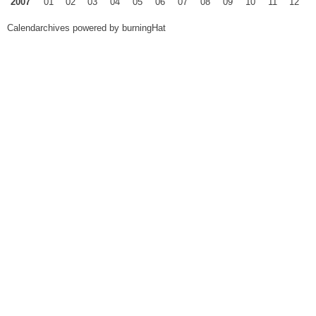
2007
01
02
03
04
05
06
07
08
09
10
11
12
Calendarchives powered by
burningHat