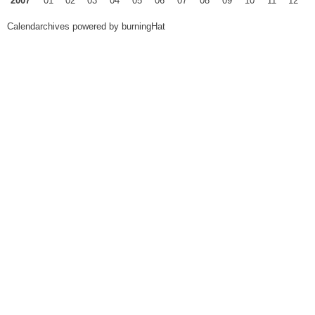
2007
01
02
03
04
05
06
07
08
09
10
11
12
Calendarchives powered by
burningHat