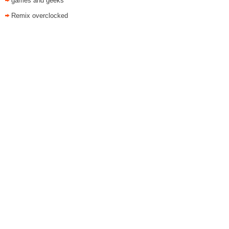
games and geeks
Remix overclocked