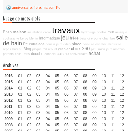
anniversaire
,
frère
,
maison
,
Pc
Nuage de mots clefs
travaux
maison
Enzo
mur
installation
câble
hydrofuge
photos
musique
jeu
salle
frère
Informatique
coulissante
Leroy Merlin
baignoire
porte
chambre
de bain
placo
Pc
carrelage
cousin
jeux vidéo
peinture
escalier
électricité
xbox 360
Blog
grenier
repas
bureau
plaque
Cdiscount
ps3
salon
jeux
amazon
achat
douche
cuisine
parents
colis
Paris
console
anniversaire
Archives
2016
01
02
03
04
05
06
07
08
09
10
11
12
2015
01
02
03
04
05
06
07
08
09
10
11
12
2014
01
02
03
04
05
06
07
08
09
10
11
12
2013
01
02
03
04
05
06
07
08
09
10
11
12
2012
01
02
03
04
05
06
07
08
09
10
11
12
2011
01
02
03
04
05
06
07
08
09
10
11
12
2010
01
02
03
04
05
06
07
08
09
10
11
12
2009
01
02
03
04
05
06
07
08
09
10
11
12
2008
01
02
03
04
05
06
07
08
09
10
11
12