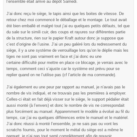
l’ensemble était arrivé au dépôt Samedi.
J’ai donc reçu le siège, le tapis ainsi que les boites de vitesse. De
retour chez moi commencé le déballage et le montage. Le tout avait
été bien emballé et malgré tout j’ai eu quelques petits défauts, tel que
du sale sur le simili cuir, des coups et rayures sur différentes partie
de la structure, rien sur le papier Kraft autour donc je suppose que
c’est d’origine de l’usine. J’ai un peu galéré lors du redressement du
siège, il y a une système de verrouillage lors qu’on le déplie mais les
tiges ne sont pas vraiment en face et j’ai donc eu une
certaine difficulté pour mettre en place ce blocage, je verrais avec le
temps, comment ceci s’ajuste car le système est prévu pour se
replier quand on ne l’utilise pas (cf l’article de ma commande).
J’ai également eu une peur par rapport au manuel, je n’avais pas le
nombre de vis indiqué, et ne trouvais pas les premières à employer.
Celles-ci était en fait déjà visser sur le siège, le support pédalier était
aussi monté (à l’envers) et donc le nombre de vis ne correspondait
plus forcément au manuel. Apparemment le modèle a évolué au fil du
temps, car j’ai eu quelques différences entre le manuel et le matériel.
J’ai donc réussi à monté l’ensemble, je ne sais pas ou vont les
scratchs fournis, pour le moment le métal du siège est a même le
parquet, je n’ai pas tout serré complètement afin de pouvoir