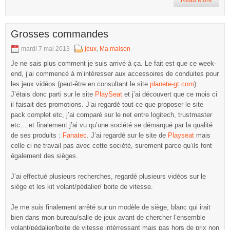
Read More
Grosses commandes
mardi 7 mai 2013
jeux
,
Ma maison
Je ne sais plus comment je suis arrivé à ça. Le fait est que ce week-
end, j’ai commencé à m’intéresser aux accessoires de conduites pour
les jeux vidéos (peut-être en consultant le site
planete-gt.com
).
J’étais donc parti sur le site
PlaySeat
et j’ai découvert que ce mois ci
il faisait des promotions. J’ai regardé tout ce que proposer le site
pack complet etc, j’ai comparé sur le net entre logitech, trustmaster
etc… et finalement j’ai vu qu’une société se démarqué par la qualité
de ses produits :
Fanatec
. J’ai regardé sur le site de
Playseat
mais
celle ci ne travail pas avec cette société, surement parce qu’ils font
également des sièges.
J’ai effectué plusieurs recherches, regardé plusieurs vidéos sur le
siège et les kit volant/pédalier/ boite de vitesse.
Je me suis finalement arrêté sur un modèle de siège, blanc qui irait
bien dans mon bureau/salle de jeux avant de chercher l’ensemble
volant/pédalier/boite de vitesse intérressant mais pas hors de prix non