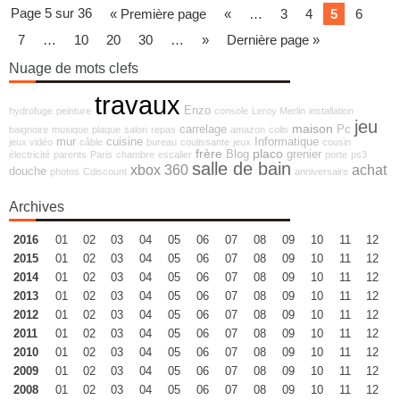
Page 5 sur 36
« Première page
«
…
3
4
5
6
7
…
10
20
30
…
»
Dernière page »
Nuage de mots clefs
travaux
Enzo
hydrofuge
peinture
console
Leroy Merlin
installation
jeu
maison
carrelage
Pc
baignoire
musique
plaque
salon
repas
amazon
colis
mur
cuisine
Informatique
jeux vidéo
câble
bureau
coulissante
jeux
cousin
frère
placo
Blog
grenier
électricité
parents
Paris
chambre
escalier
porte
ps3
salle de bain
xbox 360
achat
douche
photos
Cdiscount
anniversaire
Archives
2016
01
02
03
04
05
06
07
08
09
10
11
12
2015
01
02
03
04
05
06
07
08
09
10
11
12
2014
01
02
03
04
05
06
07
08
09
10
11
12
2013
01
02
03
04
05
06
07
08
09
10
11
12
2012
01
02
03
04
05
06
07
08
09
10
11
12
2011
01
02
03
04
05
06
07
08
09
10
11
12
2010
01
02
03
04
05
06
07
08
09
10
11
12
2009
01
02
03
04
05
06
07
08
09
10
11
12
2008
01
02
03
04
05
06
07
08
09
10
11
12