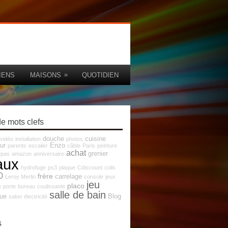
»
IENS
MAISONS
QUOTIDIEN
e mots clefs
douche
cuisine
 vidéo
installation
photos
ur
Enzo
parents
escalier
câble
Paris
peinture
achat
grenier
epas
amazon
anniversaire
aux
hydrofuge
ps3
plaque
Cdiscount
colis
0
frère
carrelage
Leroy Merlin
console
jeux
jeu
placo
e
porte
bureau
coulissante
salle de bain
que
Blog
salon
électricité
s