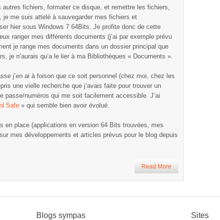
utres fichiers, formater ce disque, et remettre les fichiers,
e, je me suis attelé à sauvegarder mes fichiers et
er hier sous Windows 7 64Bits. Je profite donc de cette
ieux ranger mes différents documents (j’ai par exemple prévu
moment je range mes documents dans un dossier principal que
eurs, je n’aurais qu’a le lier à ma Bibliothèques « Documents ».
sse j’en ai à foison que ce soit personnel (chez moi, chez les
pris une vielle recherche que j’avais faite pour trouver un
e passe/numéros qui me soit facilement accessible. J’ai
d Safe
» qui semble bien avoir évolué.
 en place (applications en version 64 Bits trouvées, mes
ir sur mes développements et articles prévus pour le blog depuis
Read More
Blogs sympas
Sites