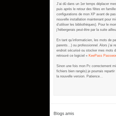
J’ai dû dans un 1er temps déplacer mes a
puis après le retour des fêtes en famill
configurations de mon XP avant de pass
nouvelle installation maintenant pour m
d’utiliser les bibliothèques). Pour le 
j’hébergerais peut-être par la suite aill
En tant qu’informaticien, les mots de pa
parents…) ou professionnel. Alors j’ai re
endroit sécurisé ou stocker mes mots d
retrouvé ce logiciel «
KeePass Passwor
Sinon une fois mon Pc correctement mis
fichiers bien rangés) je pourrais repart
la nouvelle version. Patience…
Blogs amis