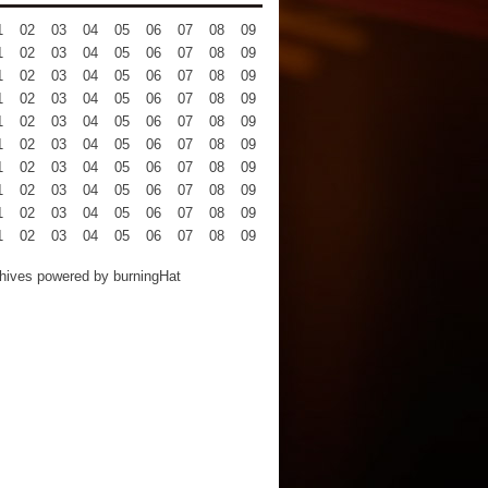
1
02
03
04
05
06
07
08
09
10
11
12
1
02
03
04
05
06
07
08
09
10
11
12
1
02
03
04
05
06
07
08
09
10
11
12
1
02
03
04
05
06
07
08
09
10
11
12
1
02
03
04
05
06
07
08
09
10
11
12
1
02
03
04
05
06
07
08
09
10
11
12
1
02
03
04
05
06
07
08
09
10
11
12
1
02
03
04
05
06
07
08
09
10
11
12
1
02
03
04
05
06
07
08
09
10
11
12
1
02
03
04
05
06
07
08
09
10
11
12
hives powered by
burningHat