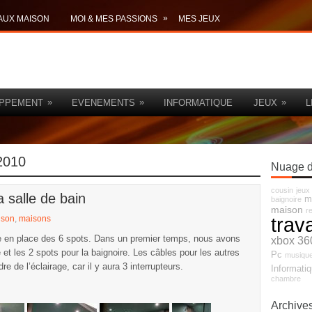
»
AUX MAISON
MOI & MES PASSIONS
MES JEUX
»
»
»
PPEMENT
EVENEMENTS
INFORMATIQUE
JEUX
L
2010
Nuage d
cousin
jeux
a salle de bain
m
baignoire
maison
r
trav
ison
,
maisons
e en place des 6 spots. Dans un premier temps, nous avons
xbox 36
et les 2 spots pour la baignoire. Les câbles pour les autres
Pc
musiqu
 de l’éclairage, car il y aura 3 interrupteurs.
Informati
chambre
Archive