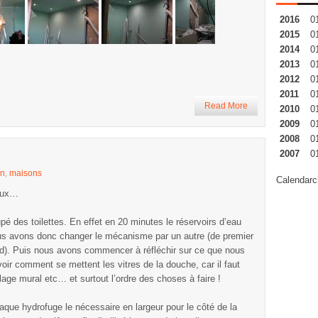
2016
0
2015
0
2014
0
2013
0
2012
0
2011
0
Read More
2010
0
2009
0
2008
0
2007
0
on
,
maisons
Calendarc
vaux…
des toilettes. En effet en 20 minutes le réservoirs d’eau
Nous avons donc changer le mécanisme par un autre (de premier
tard). Puis nous avons commencer à réfléchir sur ce que nous
ir comment se mettent les vitres de la douche, car il faut
lage mural etc… et surtout l’ordre des choses à faire !
ue hydrofuge le nécessaire en largeur pour le côté de la