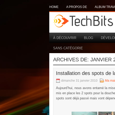
HOME
A PROPOS DE
ALBUM TRAV
À DÉCOUVRIR
BLOG
DÉVELO
SANS CATÉGORIE
ARCHIVES DE:
JANVIER 
Installation des spots de l
dimanche 31 janvier 2010
Ma ma
Aujourd’hui, nous avons entamé la mis
mis en place les 2 spots pour la douche 
spots sont déjà passé mais vont dépendre