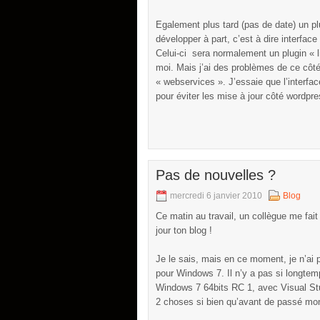
Egalement plus tard (pas de date) un 
développer à part, c’est à dire interfac
Celui-ci sera normalement un plugin « l
moi. Mais j’ai des problèmes de ce côté
« webservices ». J’essaie que l’interf
pour éviter les mise à jour côté wordpres
Pas de nouvelles ?
mercredi 6 janvier 2010
Blog
Ce matin au travail, un collègue me fait
jour ton blog !
Je le sais, mais en ce moment, je n’ai 
pour Windows 7. Il n’y a pas si longtem
Windows 7 64bits RC 1, avec Visual St
2 choses si bien qu’avant de passé m