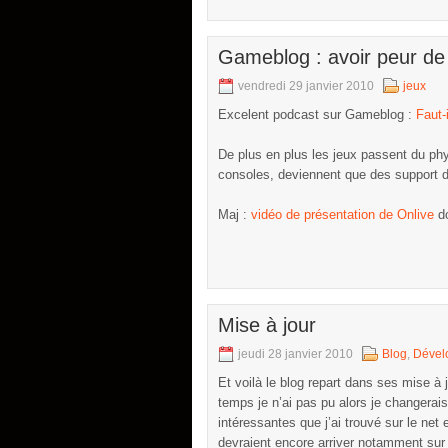
Gameblog : avoir peur de 
vendredi 29 janvier 2010
jeux
Excelent podcast sur Gameblog :
Faut-
De plus en plus les jeux passent du phys
consoles, deviennent que des support d
Maj :
vidéo de présentation de Onlive
do
Mise à jour
jeudi 28 janvier 2010
Blog
,
Dével
Et voilà le blog repart dans ses mise à 
temps je n’ai pas pu alors je changerai
intéressantes que j’ai trouvé sur le net
devraient encore arriver notamment sur 