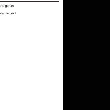
and geeks
verclocked