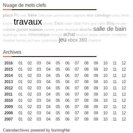
Nuage de mots clefs
placo
frère
Pc
mur
carrelage
colis
Cdiscount
anniversaire
baignoire
Leroy Merlin
travaux
Enzo
Blog
cousin
photos
salon
câble
Paris
jeux vidéo
escalier
salle de bain
maison
cuisine
grenier
douche
parents
porte
électricité
achat
Informatique
hydrofuge
repas
console
amazon
plaque
peinture
installation
jeu
xbox 360
musique
bureau
ps3
jeux
coulissante
chambre
Archives
2016
01
02
03
04
05
06
07
08
09
10
11
12
2015
01
02
03
04
05
06
07
08
09
10
11
12
2014
01
02
03
04
05
06
07
08
09
10
11
12
2013
01
02
03
04
05
06
07
08
09
10
11
12
2012
01
02
03
04
05
06
07
08
09
10
11
12
2011
01
02
03
04
05
06
07
08
09
10
11
12
2010
01
02
03
04
05
06
07
08
09
10
11
12
2009
01
02
03
04
05
06
07
08
09
10
11
12
2008
01
02
03
04
05
06
07
08
09
10
11
12
2007
01
02
03
04
05
06
07
08
09
10
11
12
Calendarchives powered by
burningHat