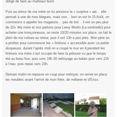
obligé de faire au marteau/ burin.
Puis au retour de ma mère on lui annonce la « surprise » aie… elle
pensait à une de mes blagues, mais non… bon on est le 15 Août, on
commence a appeler les magasins… pas de bol… il est un peu plus
de 11h. Ma mère et moi partons pour Leroy Merlin (La sentinelle) pour
acheter une tronçonneuse, on reste 10/20 minutes sur place, on fait le
plein de ma voiture au retour, puis il est 13h a peu près. Mon père en
a profiter pour commencer les « finitions » accessible avec ca petite
disqueuse, durant l’après midi on a coupé le mur en 4,pendant les
finitions ma mère s’est occupé de faire la pelouse vu que le temps
été au beau fixe, puis vers 19h 30 nettoyage au balais puis vers 21h
à l’eau. puis repas vers 23h.
Demain matin on repasse un coup pour nettoyer, on remet en place
les meubles avant l’arrivé de mon frère, de mélanie et d’Enzo.