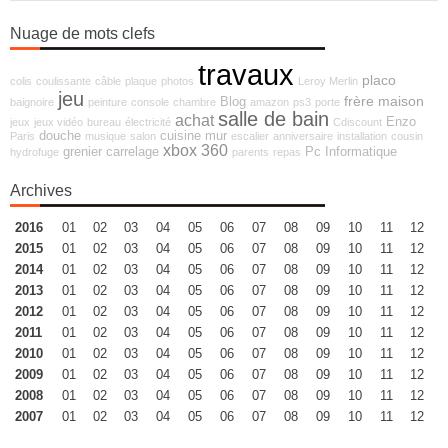
Nuage de mots clefs
travaux
placo
colis
coulissante
câble
plaque
photos
Leroy Merlin
jeu
frère
maison
Blog
baignoire
peinture
console
chambre
amazon
ps3
porte
salle de bain
achat
Enzo
jeux
jeux vidéo
bureau
électricité
Cdiscount
douche
cuisine
mur
Paris
musique
salon
escalier
anniversaire
installation
cousin
xbox 360
grenier
carrelage
Pc
Informatique
hydrofuge
parents
repas
Archives
2016
01
02
03
04
05
06
07
08
09
10
11
12
2015
01
02
03
04
05
06
07
08
09
10
11
12
2014
01
02
03
04
05
06
07
08
09
10
11
12
2013
01
02
03
04
05
06
07
08
09
10
11
12
2012
01
02
03
04
05
06
07
08
09
10
11
12
2011
01
02
03
04
05
06
07
08
09
10
11
12
2010
01
02
03
04
05
06
07
08
09
10
11
12
2009
01
02
03
04
05
06
07
08
09
10
11
12
2008
01
02
03
04
05
06
07
08
09
10
11
12
2007
01
02
03
04
05
06
07
08
09
10
11
12